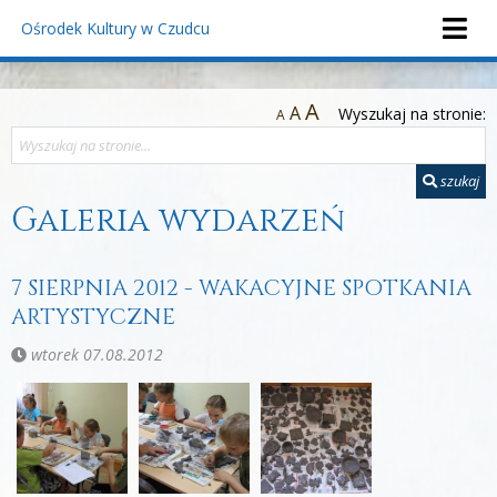
Ośrodek Kultury
w Czudcu
A
A
Wyszukaj na stronie:
A
szukaj
Galeria wydarzeń
7 SIERPNIA 2012 - WAKACYJNE SPOTKANIA
ARTYSTYCZNE
wtorek 07.08.2012