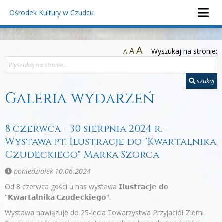
Ośrodek Kultury
w Czudcu
A
A
Wyszukaj na stronie:
A
szukaj
Galeria wydarzeń
8 czerwca - 30 sierpnia 2024 r. -
Wystawa pt. Ilustracje do "Kwartalnika
Czudeckiego" Marka Szorca
poniedziałek 10.06.2024
Od 8 czerwca gości u nas wystawa 𝗜𝗹𝘂𝘀𝘁𝗿𝗮𝗰𝗷𝗲 𝗱𝗼
"𝗞𝘄𝗮𝗿𝘁𝗮𝗹𝗻𝗶𝗸𝗮 𝗖𝘇𝘂𝗱𝗲𝗰𝗸𝗶𝗲𝗴𝗼".
Wystawa nawiązuje do 25-lecia Towarzystwa Przyjaciół Ziemi