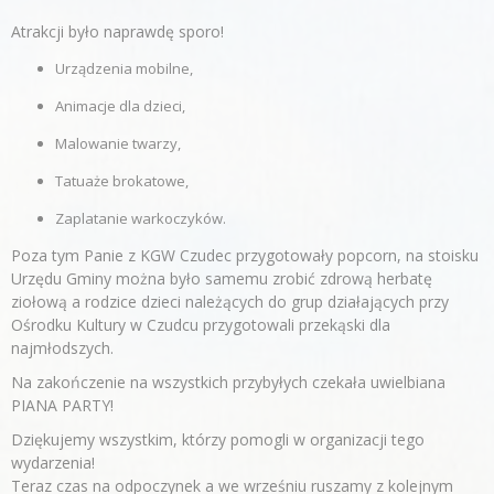
Atrakcji było naprawdę sporo!
Urządzenia mobilne,
Animacje dla dzieci,
Malowanie twarzy,
Tatuaże brokatowe,
Zaplatanie warkoczyków.
Poza tym Panie z KGW Czudec przygotowały popcorn, na stoisku
Urzędu Gminy można było samemu zrobić zdrową herbatę
ziołową a rodzice dzieci należących do grup działających przy
Ośrodku Kultury w Czudcu przygotowali przekąski dla
najmłodszych.
Na zakończenie na wszystkich przybyłych czekała uwielbiana
PIANA PARTY!
Dziękujemy wszystkim, którzy pomogli w organizacji tego
wydarzenia!
Teraz czas na odpoczynek a we wrześniu ruszamy z kolejnym