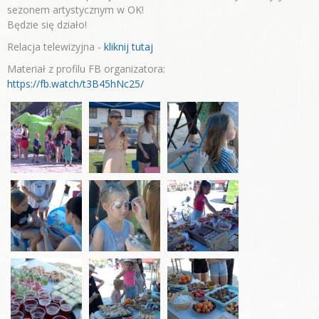
sezonem artystycznym w OK!
Będzie się działo!
Relacja telewizyjna -
kliknij tutaj
Materiał z profilu FB organizatora:
https://fb.watch/t3B45hNc25/