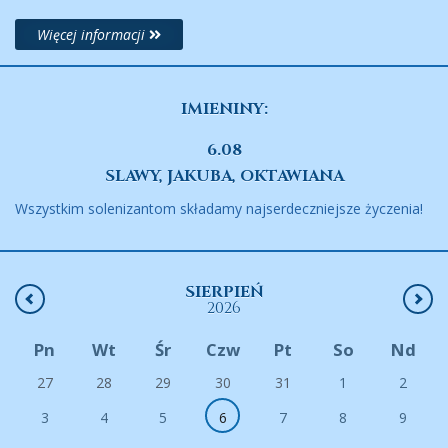
Więcej informacji
IMIENINY:
6.08
SLAWY, JAKUBA, OKTAWIANA
Wszystkim solenizantom składamy najserdeczniejsze życzenia!
SIERPIEŃ
2026
Pn
Wt
Śr
Czw
Pt
So
Nd
27
28
29
30
31
1
2
3
4
5
6
7
8
9