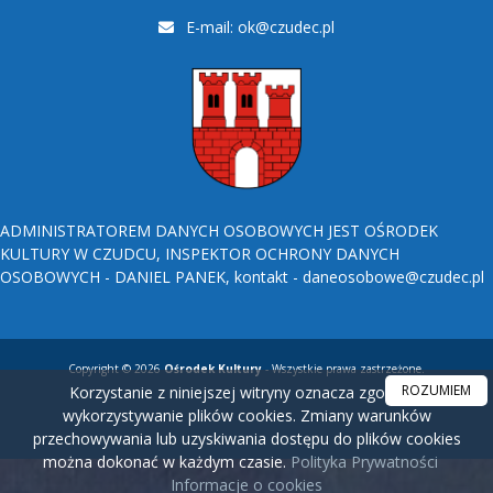
E-mail:
ok@czudec.pl
ADMINISTRATOREM DANYCH OSOBOWYCH JEST OŚRODEK
KULTURY W CZUDCU, INSPEKTOR OCHRONY DANYCH
OSOBOWYCH - DANIEL PANEK, kontakt - daneosobowe@czudec.pl
Copyright © 2026
Ośrodek Kultury
- Wszystkie prawa zastrzeżone.
ROZUMIEM
Korzystanie z niniejszej witryny oznacza zgodę na
wykorzystywanie plików cookies. Zmiany warunków
przechowywania lub uzyskiwania dostępu do plików cookies
można dokonać w każdym czasie.
Polityka Prywatności
Informacje o cookies