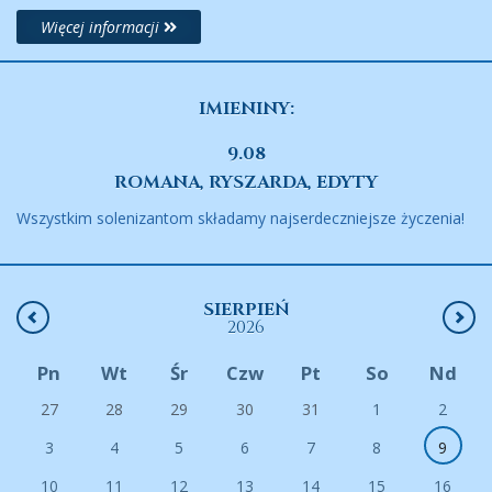
Więcej informacji
IMIENINY:
9.08
ROMANA, RYSZARDA, EDYTY
Wszystkim solenizantom składamy najserdeczniejsze życzenia!
SIERPIEŃ
2026
Pn
Wt
Śr
Czw
Pt
So
Nd
27
28
29
30
31
1
2
3
4
5
6
7
8
9
10
11
12
13
14
15
16