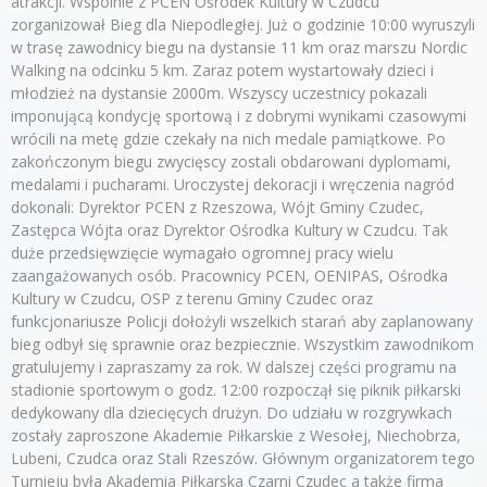
atrakcji. Wspólnie z PCEN Ośrodek Kultury w Czudcu
zorganizował Bieg dla Niepodległej. Już o godzinie 10:00 wyruszyli
w trasę zawodnicy biegu na dystansie 11 km oraz marszu Nordic
Walking na odcinku 5 km. Zaraz potem wystartowały dzieci i
młodzież na dystansie 2000m. Wszyscy uczestnicy pokazali
imponującą kondycję sportową i z dobrymi wynikami czasowymi
wrócili na metę gdzie czekały na nich medale pamiątkowe. Po
zakończonym biegu zwycięscy zostali obdarowani dyplomami,
medalami i pucharami. Uroczystej dekoracji i wręczenia nagród
dokonali: Dyrektor PCEN z Rzeszowa, Wójt Gminy Czudec,
Zastępca Wójta oraz Dyrektor Ośrodka Kultury w Czudcu. Tak
duże przedsięwzięcie wymagało ogromnej pracy wielu
zaangażowanych osób. Pracownicy PCEN, OENIPAS, Ośrodka
Kultury w Czudcu, OSP z terenu Gminy Czudec oraz
funkcjonariusze Policji dołożyli wszelkich starań aby zaplanowany
bieg odbył się sprawnie oraz bezpiecznie. Wszystkim zawodnikom
gratulujemy i zapraszamy za rok. W dalszej części programu na
stadionie sportowym o godz. 12:00 rozpoczął się piknik piłkarski
dedykowany dla dziecięcych drużyn. Do udziału w rozgrywkach
zostały zaproszone Akademie Piłkarskie z Wesołej, Niechobrza,
Lubeni, Czudca oraz Stali Rzeszów. Głównym organizatorem tego
Turnieju była Akademia Piłkarska Czarni Czudec a także firma