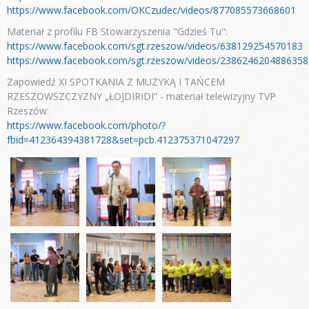
https://www.facebook.com/OKCzudec/videos/877085573668601
Materiał z profilu FB Stowarzyszenia "Gdzieś Tu":
https://www.facebook.com/sgt.rzeszow/videos/638129254570183
https://www.facebook.com/sgt.rzeszow/videos/2386246204886358
Zapowiedź XI SPOTKANIA Z MUZYKĄ I TAŃCEM
RZESZOWSZCZYZNY „ŁOJDIRIDI” - materiał telewizyjny TVP
Rzeszów:
https://www.facebook.com/photo/?
fbid=412364394381728&set=pcb.412375371047297