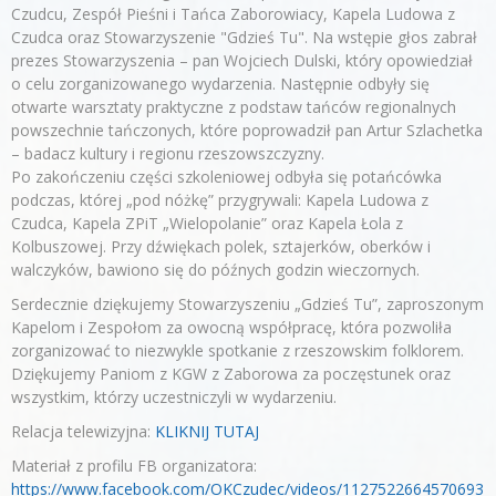
Czudcu, Zespół Pieśni i Tańca Zaborowiacy, Kapela Ludowa z
Czudca oraz Stowarzyszenie "Gdzieś Tu". Na wstępie głos zabrał
prezes Stowarzyszenia – pan Wojciech Dulski, który opowiedział
o celu zorganizowanego wydarzenia. Następnie odbyły się
otwarte warsztaty praktyczne z podstaw tańców regionalnych
powszechnie tańczonych, które poprowadził pan Artur Szlachetka
– badacz kultury i regionu rzeszowszczyzny.
Po zakończeniu części szkoleniowej odbyła się potańcówka
podczas, której „pod nóżkę” przygrywali: Kapela Ludowa z
Czudca, Kapela ZPiT „Wielopolanie” oraz Kapela Łola z
Kolbuszowej. Przy dźwiękach polek, sztajerków, oberków i
walczyków, bawiono się do późnych godzin wieczornych.
Serdecznie dziękujemy Stowarzyszeniu „Gdzieś Tu”, zaproszonym
Kapelom i Zespołom za owocną współpracę, która pozwoliła
zorganizować to niezwykle spotkanie z rzeszowskim folklorem.
Dziękujemy Paniom z KGW z Zaborowa za poczęstunek oraz
wszystkim, którzy uczestniczyli w wydarzeniu.
Relacja telewizyjna:
KLIKNIJ TUTAJ
Materiał z profilu FB organizatora:
https://www.facebook.com/OKCzudec/videos/1127522664570693