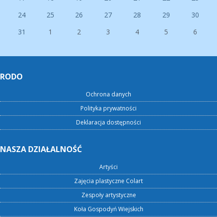
24
25
26
27
28
29
30
31
1
2
3
4
5
6
RODO
Ochrona danych
Polityka prywatności
Deklaracja dostępności
NASZA DZIAŁALNOŚĆ
Artyści
Zajęcia plastyczne Colart
Zespoły artystyczne
Koła Gospodyń Wiejskich