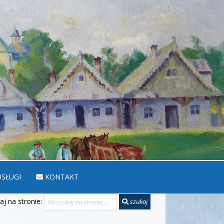
SŁUGI
KONTAKT
j na stronie:
szukaj