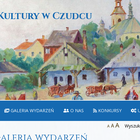
Kultury w Czudcu
GALERIA WYDARZEŃ
O NAS
KONKURSY
U
A
A
Wyszuka
A
aleria wydarzeń