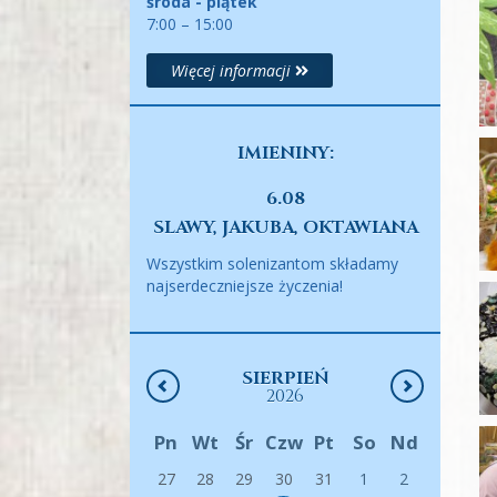
środa - piątek
7:00 – 15:00
Więcej informacji
IMIENINY:
6.08
SLAWY, JAKUBA, OKTAWIANA
Wszystkim solenizantom składamy
najserdeczniejsze życzenia!
SIERPIEŃ
2026
Pn
Wt
Śr
Czw
Pt
So
Nd
27
28
29
30
31
1
2