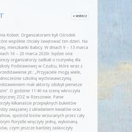
ET
« wstecz
nia Kobiet. Organizatorami byli Ośrodek
óre wspólnie chciały świętować ten dzień. Na
iej, mieszkanki Babicy. W dniach 9 – 13 marca
iach 16 – 20 marca 2020r. będzie ona
prezy organizatorzy zadbali o rozrywkę dla
 Szkoły Podstawowej w Czudcu, które wraz z
edstawienie pt.: „Przyjaciele mogą wiele,
t jednocześnie szkolną wychowawczynią
dstawieniem mali aktorzy zdobyli pierwsze
źni”. O godzinie 11:40 na scenę wkroczyła
ystycznej ZDZ w Rzeszowie. Panie
rzyły kilkanaście przepięknych bukietów
iedzy związanej z układaniem kwiatów oraz
o show, spośród losów wrzucanych przez cały
tórym florystki wręczyły jedną, wykonaną
ów, czym jeszcze bardziej zaskoczyły