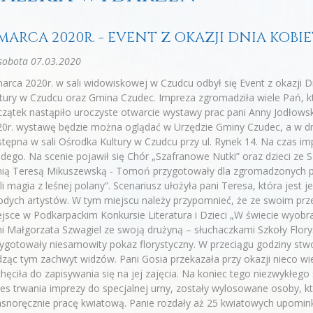
 MARCA 2020R. - EVENT Z OKAZJI DNIA KOBI
sobota 07.03.2020
arca 2020r. w sali widowiskowej w Czudcu odbył się Event z okazji D
tury w Czudcu oraz Gmina Czudec. Impreza zgromadziła wiele Pań, kt
zątek nastąpiło uroczyste otwarcie wystawy prac pani Anny Jodłowsk
0r. wystawę będzie można oglądać w Urzędzie Gminy Czudec, a w dn
tępna w sali Ośrodka Kultury w Czudcu przy ul. Rynek 14. Na czas im
dego. Na scenie pojawił się Chór „Szafranowe Nutki” oraz dzieci ze
ią Teresą Mikuszewską - Tomoń przygotowały dla zgromadzonych prz
li magia z leśnej polany”. Scenariusz ułożyła pani Teresa, która jes
dych artystów. W tym miejscu należy przypomnieć, że ze swoim prze
jsce w Podkarpackim Konkursie Literatura i Dzieci „W świecie wyobra
i Małgorzata Szwagiel ze swoją drużyną – słuchaczkami Szkoły Flor
ygotowały niesamowity pokaz florystyczny. W przeciągu godziny stwo
ząc tym zachwyt widzów. Pani Gosia przekazała przy okazji nieco w
hęciła do zapisywania się na jej zajęcia. Na koniec tego niezwykłeg
es trwania imprezy do specjalnej urny, zostały wylosowane osoby, k
snoręcznie pracę kwiatową. Panie rozdały aż 25 kwiatowych upomink