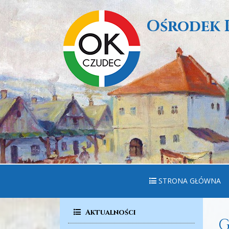
Ośrodek 
STRONA GŁÓWNA
Aktualności
G