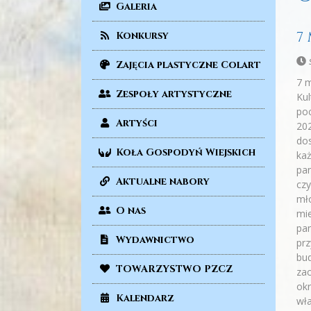
Galeria
7
Konkursy
Zajęcia plastyczne Colart
7 m
Zespoły artystyczne
Kul
poc
Artyści
202
dos
Koła Gospodyń Wiejskich
każ
pan
Aktualne nabory
czy
mło
O nas
mie
pan
Wydawnictwo
prz
bud
TOWARZYSTWO PZCZ
zac
okr
Kalendarz
wła