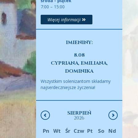
środa - piątek
7:00 – 15:00
Więcej informacji
IMIENINY:
8.08
CYPRIANA, EMILIANA,
DOMINIKA
Wszystkim solenizantom składamy
najserdeczniejsze życzenia!
SIERPIEŃ
2026
Pn
Wt
Śr
Czw
Pt
So
Nd