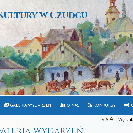
Kultury w Czudcu
GALERIA WYDARZEŃ
O NAS
KONKURSY
U
A
A
Wyszuka
A
aleria wydarzeń