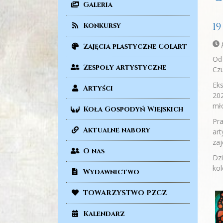
Galeria
19
Konkursy
p
Zajęcia plastyczne Colart
Od 
Zespoły artystyczne
Czu
Eks
Artyści
202
mło
Koła Gospodyń Wiejskich
Pra
Aktualne nabory
art
zaj
O nas
Dzi
kol
Wydawnictwo
TOWARZYSTWO PZCZ
Kalendarz