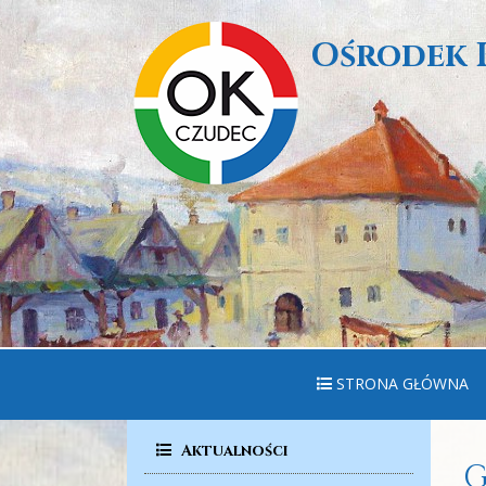
Ośrodek 
STRONA GŁÓWNA
Aktualności
G