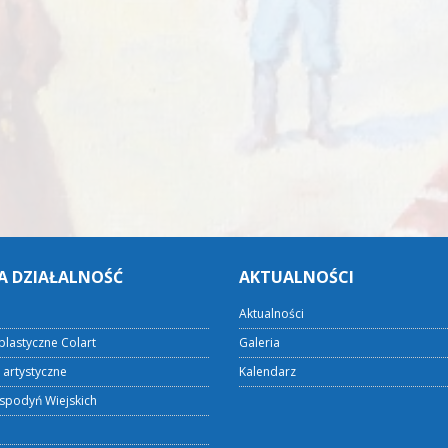
A DZIAŁALNOŚĆ
AKTUALNOŚCI
Aktualności
plastyczne Colart
Galeria
 artystyczne
Kalendarz
spodyń Wiejskich