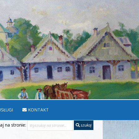
SŁUGI
KONTAKT
j na stronie:
szukaj