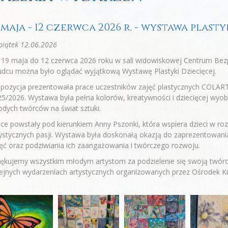
 maja - 12 czerwca 2026 r. - wystawa plasty
iątek 12.06.2026
19 maja do 12 czerwca 2026 roku w sali widowiskowej Centrum Bezpi
dcu można było oglądać wyjątkową Wystawę Plastyki Dziecięcej.
pozycja prezentowała prace uczestników zajęć plastycznych COLART
5/2026. Wystawa była pełna kolorów, kreatywności i dziecięcej wyob
dych twórców na świat sztuki.
ce powstały pod kierunkiem Anny Pszonki, która wspiera dzieci w roz
ystycznych pasji. Wystawa była doskonałą okazją do zaprezentowani
ęć oraz podziwiania ich zaangażowania i twórczego rozwoju.
ękujemy wszystkim młodym artystom za podzielenie się swoją twórc
ejnych wydarzeniach artystycznych organizowanych przez Ośrodek Ku