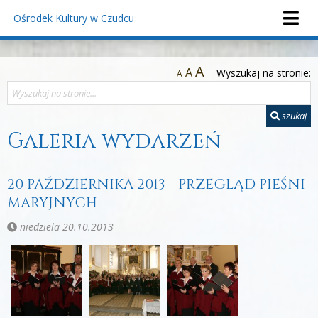
Ośrodek Kultury
w Czudcu
A
A
Wyszukaj na stronie:
A
szukaj
Galeria wydarzeń
20 PAŹDZIERNIKA 2013 - PRZEGLĄD PIEŚNI
MARYJNYCH
niedziela 20.10.2013