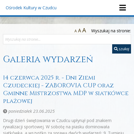
Ośrodek Kultury
w Czudcu
A
A
Wyszukaj na stronie:
A
szukaj
Galeria wydarzeń
14 czerwca 2025 r. - Dni Ziemi
Czudeckiej - ZABOROVIA CUP oraz
Gminne Mistrzostwa MDP w siatkówce
plażowej
poniedziałek 23.06.2025
Drugi dzień świętowania w Czudcu upłynął pod znakiem
rywalizacji sportowej. W sobotę na piasku dominowała
siatkówka, a wszystko za sprawą dwóch wydarzeń: 9. Turnieju