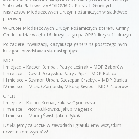
Siatkówki Plażowej ZABOROVIA CUP oraz II Gminnych
Mistrzostw Młodzieżowych Drużyn Pożarniczych w siatkówce
plażowej.
W Grupie Młodzieżowych Drużyn Pożarniczych z terenu Gminy
Czudec udział wzięło 16 drużyn, a grupa OPEN liczyła 11 drużyn.
Po zacietej rywalizacji, klasyfikacja generalna poszczególnych
kategorii przedstawia się następująco:
MDP
I miejsce – Kacper Kempa , Patryk Leśniak – MDP Zaborów
II miejsce – Dawid Pokrywka, Patryk Pijar – MDP Babica
III miejsce – Szymon Urban, Szczepan Grzebyk – MDP Babica
IV miejsce – Michał Zamorski, Mikołaj Siwiec – MDP Zaborów
OPEN
I miejsce – Kacper Komar, Łukasz Ogonowski
II miejsce – Piotr Kulikowski, Jakub Magierski
III miejsce – Maciej Świst, Jakub Rykała
Dziękujemy za udział w zawodach i gratulujemy wszystkim
uczestnikom wyników!