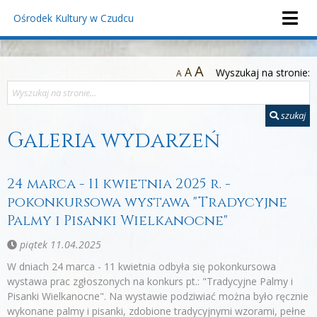
Ośrodek Kultury
w Czudcu
A
A
Wyszukaj na stronie:
A
szukaj
Galeria wydarzeń
24 marca - 11 kwietnia 2025 r. -
pokonkursowa wystawa "Tradycyjne
Palmy i Pisanki Wielkanocne"
piątek 11.04.2025
W dniach 24 marca - 11 kwietnia odbyła się pokonkursowa
wystawa prac zgłoszonych na konkurs pt.: "Tradycyjne Palmy i
Pisanki Wielkanocne". Na wystawie podziwiać można było ręcznie
wykonane palmy i pisanki, zdobione tradycyjnymi wzorami, pełne