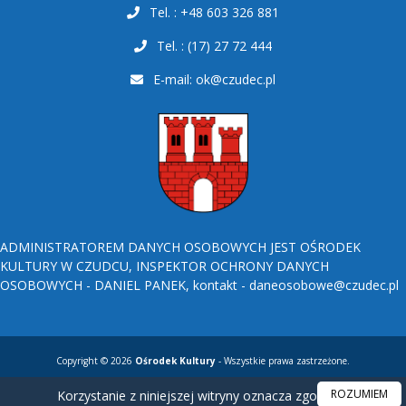
Tel. : +48 603 326 881
Tel. : (17) 27 72 444
E-mail:
ok@czudec.pl
ADMINISTRATOREM DANYCH OSOBOWYCH JEST OŚRODEK
KULTURY W CZUDCU, INSPEKTOR OCHRONY DANYCH
OSOBOWYCH - DANIEL PANEK, kontakt - daneosobowe@czudec.pl
Copyright © 2026
Ośrodek Kultury
- Wszystkie prawa zastrzeżone.
ROZUMIEM
Korzystanie z niniejszej witryny oznacza zgodę na