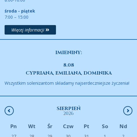
środa - piątek
7:00 – 15:00
Więcej informacji
IMIENINY:
8.08
CYPRIANA, EMILIANA, DOMINIKA
Wszystkim solenizantom składamy najserdeczniejsze życzenia!
SIERPIEŃ
2026
Pn
Wt
Śr
Czw
Pt
So
Nd
27
28
29
30
31
1
2