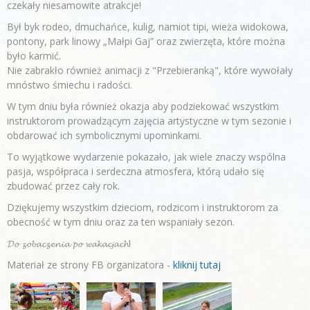
czekały niesamowite atrakcje!
Był byk rodeo, dmuchańce, kulig, namiot tipi, wieża widokowa,
pontony, park linowy „Małpi Gaj” oraz zwierzęta, które można
było karmić.
Nie zabrakło również animacji z "Przebieranką", które wywołały
mnóstwo śmiechu i radości.
W tym dniu była również okazja aby podziekować wszystkim
instruktorom prowadzącym zajęcia artystyczne w tym sezonie i
obdarować ich symbolicznymi upominkami.
To wyjątkowe wydarzenie pokazało, jak wiele znaczy wspólna
pasja, współpraca i serdeczna atmosfera, którą udało się
zbudować przez cały rok.
Dziękujemy wszystkim dzieciom, rodzicom i instruktorom za
obecność w tym dniu oraz za ten wspaniały sezon.
𝓓𝓸 𝔃𝓸𝓫𝓪𝓬𝔃𝓮𝓷𝓲𝓪 𝓹𝓸 𝔀𝓪𝓴𝓪𝓬𝓳𝓪𝓬𝓱!
Materiał ze strony FB organizatora -
kliknij tutaj