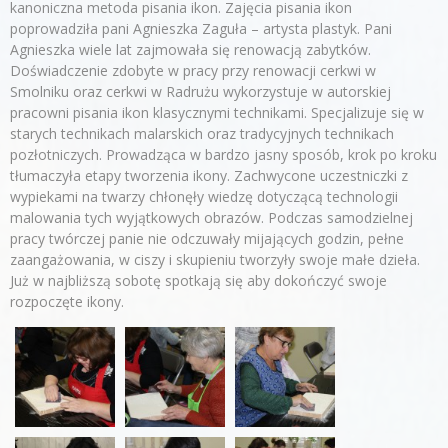
kanoniczna metoda pisania ikon. Zajęcia pisania ikon
poprowadziła pani Agnieszka Zaguła – artysta plastyk. Pani
Agnieszka wiele lat zajmowała się renowacją zabytków.
Doświadczenie zdobyte w pracy przy renowacji cerkwi w
Smolniku oraz cerkwi w Radrużu wykorzystuje w autorskiej
pracowni pisania ikon klasycznymi technikami. Specjalizuje się w
starych technikach malarskich oraz tradycyjnych technikach
pozłotniczych. Prowadząca w bardzo jasny sposób, krok po kroku
tłumaczyła etapy tworzenia ikony. Zachwycone uczestniczki z
wypiekami na twarzy chłonęły wiedzę dotyczącą technologii
malowania tych wyjątkowych obrazów. Podczas samodzielnej
pracy twórczej panie nie odczuwały mijających godzin, pełne
zaangażowania, w ciszy i skupieniu tworzyły swoje małe dzieła.
Już w najbliższą sobotę spotkają się aby dokończyć swoje
rozpoczęte ikony.