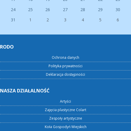
24
25
26
27
28
29
30
31
1
2
3
4
5
6
RODO
Ochrona danych
Polityka prywatności
Deklaracja dostępności
NASZA DZIAŁALNOŚĆ
Artyści
Zajęcia plastyczne Colart
Zespoły artystyczne
Koła Gospodyń Wiejskich