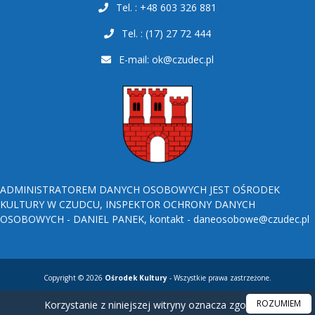
Tel. : +48 603 326 881
Tel. : (17) 27 72 444
E-mail:
ok@czudec.pl
ADMINISTRATOREM DANYCH OSOBOWYCH JEST OŚRODEK
KULTURY W CZUDCU, INSPEKTOR OCHRONY DANYCH
OSOBOWYCH - DANIEL PANEK, kontakt - daneosobowe@czudec.pl
Copyright © 2026
Ośrodek Kultury
- Wszystkie prawa zastrzeżone.
ROZUMIEM
Korzystanie z niniejszej witryny oznacza zgodę na