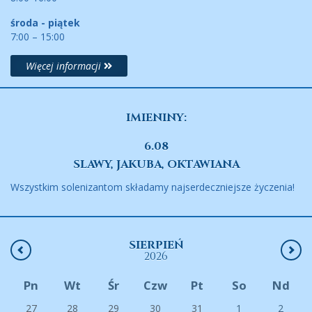
środa - piątek
7:00 – 15:00
Więcej informacji
IMIENINY:
6.08
SLAWY, JAKUBA, OKTAWIANA
Wszystkim solenizantom składamy najserdeczniejsze życzenia!
SIERPIEŃ
2026
Pn
Wt
Śr
Czw
Pt
So
Nd
27
28
29
30
31
1
2