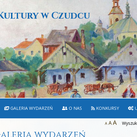
Kultury w Czudcu
GALERIA WYDARZEŃ
O NAS
KONKURSY
U
A
A
Wyszuka
A
aleria wydarzeń