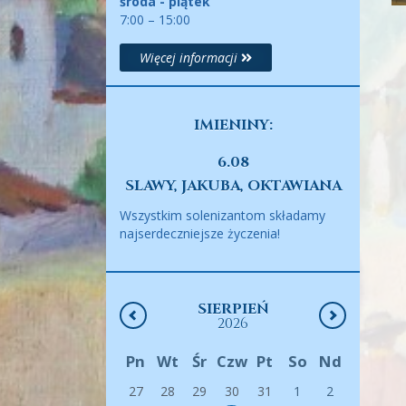
środa - piątek
7:00 – 15:00
Więcej informacji
IMIENINY:
6.08
SLAWY, JAKUBA, OKTAWIANA
Wszystkim solenizantom składamy
najserdeczniejsze życzenia!
SIERPIEŃ
2026
Pn
Wt
Śr
Czw
Pt
So
Nd
27
28
29
30
31
1
2