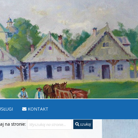
SŁUGI
KONTAKT
j na stronie:
szukaj