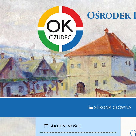
Ośrodek 
STRONA GŁÓWNA
Aktualności
G