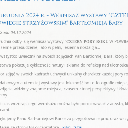
 grudnia 2024 r. - Wernisaż wystawy "CZT
owiecie strzyżowskim" Bartłomieja Bary
środa 04.12.2024
rudnia odbył się wernisaż wystawy "𝐂𝐙𝐓𝐄𝐑𝐘 𝐏𝐎𝐑𝐘 𝐑𝐎𝐊𝐔 W
senne przebudzenie, lato w pełni, jesienna nostalgia…
wszystko uwiecznił na swoich zdjęciach Pan Bartłomiej Bara, który 
tawa pokazuje cykliczność natury i skłania do refleksji nad ulotnością
or zdjęć w swoich kadrach uchwycił unikalny charakter każdej pory ro
atkowym atutem tej wystawy jest lokalność bo to fotografie miejsc,
zdjęcia widzimy znajome miejsca, czasem z innej perspektywy. Uśw
emy.
czas wczorajszego wernisażu można było porozmawiać z artystą, który
cami.
iękujemy Panu Bartłomiejowi Barze za przygotowanie prac oraz wsz
eriał ze strony FB organizatora -
kliknij tutaj