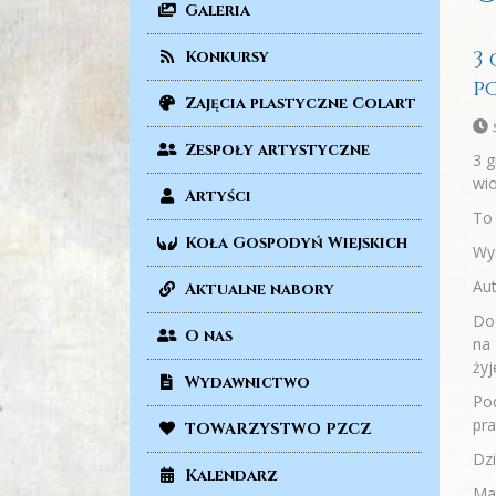
Galeria
3
Konkursy
p
Zajęcia plastyczne Colart
Zespoły artystyczne
3 g
wio
Artyści
To 
Koła Gospodyń Wiejskich
Wys
Aut
Aktualne nabory
Dod
O nas
na 
żyj
Wydawnictwo
Pod
pra
TOWARZYSTWO PZCZ
Dz
Kalendarz
Mat