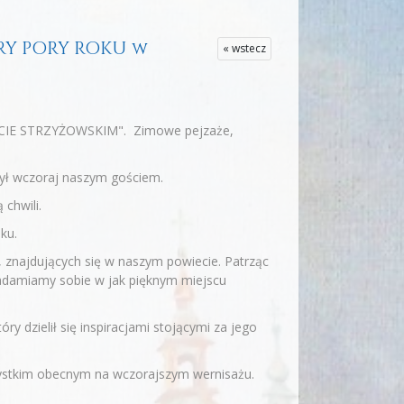
ERY PORY ROKU w
« wstecz
 POWIECIE STRZYŻOWSKIM". Zimowe pejzaże,
był wczoraj naszym gościem.
 chwili.
ku.
 znajdujących się w naszym powiecie. Patrząc
iadamiamy sobie w jak pięknym miejscu
 dzielił się inspiracjami stojącymi za jego
ystkim obecnym na wczorajszym wernisażu.