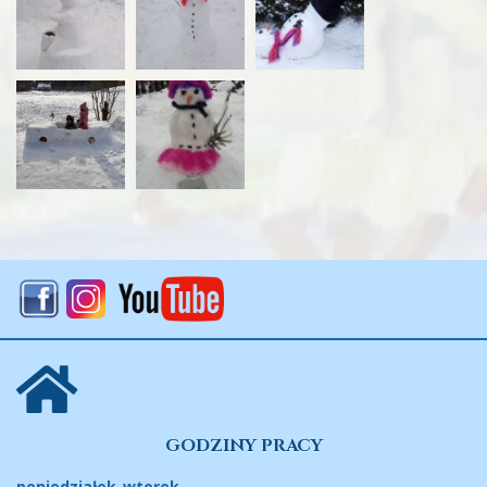
GODZINY PRACY
poniedziałek-wtorek