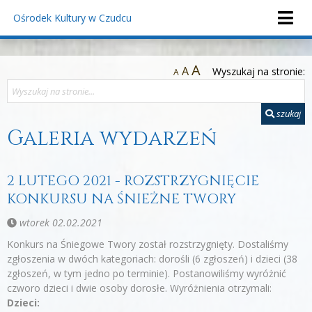
Ośrodek Kultury
w Czudcu
A
A
Wyszukaj na stronie:
A
szukaj
Galeria wydarzeń
2 LUTEGO 2021 - ROZSTRZYGNIĘCIE
KONKURSU NA ŚNIEŻNE TWORY
wtorek 02.02.2021
Konkurs na Śniegowe Twory został rozstrzygnięty. Dostaliśmy
zgłoszenia w dwóch kategoriach: dorośli (6 zgłoszeń) i dzieci (38
zgłoszeń, w tym jedno po terminie). Postanowiliśmy wyróżnić
czworo dzieci i dwie osoby dorosłe. Wyróżnienia otrzymali:
Dzieci: