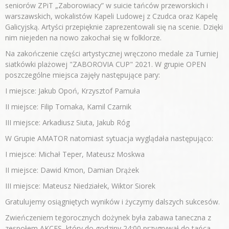
seniorów ZPiT „Zaborowiacy” w suicie tańców przeworskich i
warszawskich, wokalistów Kapeli Ludowej z Czudca oraz Kapelę
Galicyjską. Artyści przepięknie zaprezentowali się na scenie. Dzięki
nim niejeden na nowo zakochał się w folklorze.
Na zakończenie części artystycznej wręczono medale za Turniej
siatkówki plażowej "ZABOROVIA CUP" 2021. W grupie OPEN
poszczególne miejsca zajęły następujące pary:
I miejsce: Jakub Opoń, Krzysztof Pamuła
II miejsce: Filip Tomaka, Kamil Czarnik
III miejsce: Arkadiusz Siuta, Jakub Róg
W Grupie AMATOR natomiast sytuacja wyglądała następująco:
I miejsce: Michał Teper, Mateusz Moskwa
II miejsce: Dawid Kmon, Damian Drążek
III miejsce: Mateusz Niedziałek, Wiktor Siorek
Gratulujemy osiągniętych wyników i życzymy dalszych sukcesów.
Zwieńczeniem tegorocznych dożynek była zabawa taneczna z
zespołem AKCES, który do godziny 24:00 przygrywał do tańca