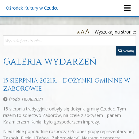
Ośrodek Kultury
w Czudcu
A
A
Wyszukaj na stronie:
A
szukaj
Galeria wydarzeń
15 SIERPNIA 2021R. - DOŻYNKI GMINNE W
ZABOROWIE
środa 18.08.2021
15 sierpnia tradycyjnie odbyły się dożynki gminy Czudec. Tym
razem to sołectwo Zaborów, na czele z sołtysem - panem
Kazimierzem Kanią, było gospodarzem imprezy.
Niedzielne popołudnie rozpoczął Polonez grupy reprezentacyjnej
Zespołu Pieśni i Tańca „Zaborowiacy”. Następnie tancerze