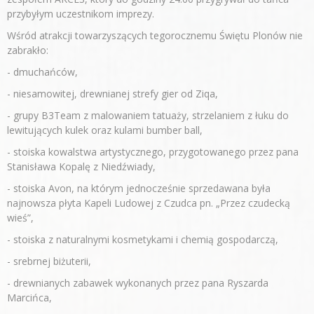
przybyłym uczestnikom imprezy.
Wśród atrakcji towarzyszących tegorocznemu Świętu Plonów nie
zabrakło:
- dmuchańców,
- niesamowitej, drewnianej strefy gier od Ziqa,
- grupy B3Team z malowaniem tatuaży, strzelaniem z łuku do
lewitujących kulek oraz kulami bumber ball,
- stoiska kowalstwa artystycznego, przygotowanego przez pana
Stanisława Kopalę z Niedźwiady,
- stoiska Avon, na którym jednocześnie sprzedawana była
najnowsza płyta Kapeli Ludowej z Czudca pn. „Przez czudecką
wieś”,
- stoiska z naturalnymi kosmetykami i chemią gospodarczą,
- srebrnej biżuterii,
- drewnianych zabawek wykonanych przez pana Ryszarda
Marcińca,