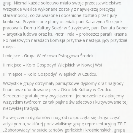
grup. Niemal każde sołectwo miało swoje przedstawicielstwo.
Wszystkie wieńce wykonane zostały z największą precyzją i
starannością, co zauważone i docenione zostało przez jury
konkursu. Przyniesione plony oceniali: pani Katarzyna Strzępek –
pracownik Domu Kultury Sokół w Strzyżowie, pani Danuta Bober
– artystka ludowa oraz ks. Piotr Trela – proboszcz parafii Krasna.
Po niełatwych naradach komisja przyznała następujący przydział
miejsc:
I miejsce - Grupa Wieńcowa Pstrągowa Środek
II miejsce – Koło Gospodyń Wiejskich w Nowej Wsi
III miejsce – Koło Gospodyń Wiejskich w Czudcu.
Wszystkie grupy otrzymały pamiątkowe dyplomy oraz nagrody
finansowe ufundowane przez Ośrodek Kultury w Czudcu.
Serdecznie gratulujemy zwycięzcom i jednocześnie dziękujemy
wszystkim twórcom za tak piękne świadectwo i kultywowanie tej
niezwykłej tradycji.
Po wręczeniu dyplomów i nagród rozpoczęła się druga część
artystyczna, w której podziwialiśmy: grupę reprezentacyjną ZPiT
„Zaborowiacy” w suicie tańców gorlickich i krośnieńskich, grupę