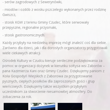
- serów zagrodowych z Sewerynówki,
- miodów i ozdób z wosku pszczelego wykonanych przez rodzinę
Gwiszcz,
- stoisk KGW z terenu Gminy Czudec, które serwowały
przepyszne, regionalne przysmaki,
- stoisk gastronomicznych.
Każdy przybyły na niedzielną imprezę mógł znaleźć coś dla siebie.
Zarówno dla dzieci, jak i dla dorosłych organizatorzy przygotowali
wiele ciekawych atrakcji.
Ośrodek Kultury w Czudcu kieruje serdeczne podziękowania za
pomoc w organizacji dożynek w kierunku sołtysa wsi Zaborów –
pana Kazimierza Kani oraz Gminy Czudec. Dziękujemy paniom z
Koła Gospodyń Wiejskich z Zaborowa za przygotowanie
pysznych, ciepłych posiłków dla zaproszonych gości i grup
wieńcowych. Dziękujemy także wszystkim przybyłym
uczestnikom za stworzenie niesamowitej atmosfery. Do
zobaczenia za rok.