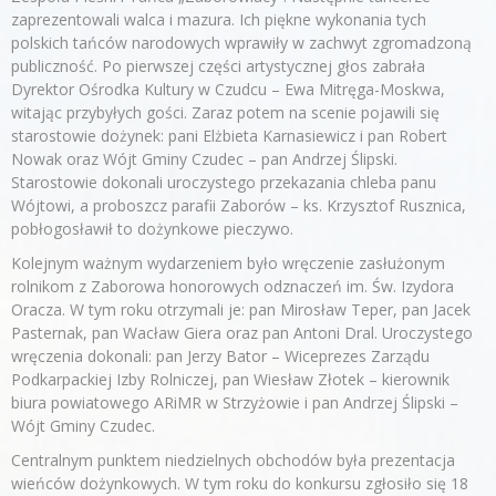
zaprezentowali walca i mazura. Ich piękne wykonania tych
polskich tańców narodowych wprawiły w zachwyt zgromadzoną
publiczność. Po pierwszej części artystycznej głos zabrała
Dyrektor Ośrodka Kultury w Czudcu – Ewa Mitręga-Moskwa,
witając przybyłych gości. Zaraz potem na scenie pojawili się
starostowie dożynek: pani Elżbieta Karnasiewicz i pan Robert
Nowak oraz Wójt Gminy Czudec – pan Andrzej Ślipski.
Starostowie dokonali uroczystego przekazania chleba panu
Wójtowi, a proboszcz parafii Zaborów – ks. Krzysztof Rusznica,
pobłogosławił to dożynkowe pieczywo.
Kolejnym ważnym wydarzeniem było wręczenie zasłużonym
rolnikom z Zaborowa honorowych odznaczeń im. Św. Izydora
Oracza. W tym roku otrzymali je: pan Mirosław Teper, pan Jacek
Pasternak, pan Wacław Giera oraz pan Antoni Dral. Uroczystego
wręczenia dokonali: pan Jerzy Bator – Wiceprezes Zarządu
Podkarpackiej Izby Rolniczej, pan Wiesław Złotek – kierownik
biura powiatowego ARiMR w Strzyżowie i pan Andrzej Ślipski –
Wójt Gminy Czudec.
Centralnym punktem niedzielnych obchodów była prezentacja
wieńców dożynkowych. W tym roku do konkursu zgłosiło się 18