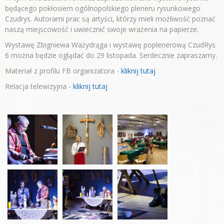
będącego pokłosiem ogólnopolskiego pleneru rysunkowego
Czudrys. Autorami prac są artyści, którzy mieli możliwość poznać
naszą miejscowość i uwiecznić swoje wrażenia na papierze.
Wystawę Zbigniewa Ważydrąga i wystawę poplenerową CzudRys
6 można będzie oglądać do 29 listopada. Serdecznie zapraszamy.
Materiał z profilu FB organizatora -
kliknij tutaj
Relacja telewizyjna -
kliknij tutaj