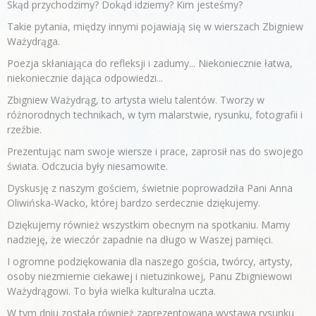
Skąd przychodzimy? Dokąd idziemy? Kim jesteśmy?
Takie pytania, między innymi pojawiają się w wierszach Zbigniew
Ważydrąga.
Poezja skłaniająca do refleksji i zadumy... Niekoniecznie łatwa,
niekoniecznie dająca odpowiedzi...
Zbigniew Ważydrąg, to artysta wielu talentów. Tworzy w
różnorodnych technikach, w tym malarstwie, rysunku, fotografii i
rzeźbie.
Prezentując nam swoje wiersze i prace, zaprosił nas do swojego
świata. Odczucia były niesamowite.
Dyskusję z naszym gościem, świetnie poprowadziła Pani Anna
Oliwińska-Wacko, której bardzo serdecznie dziękujemy.
Dziękujemy również wszystkim obecnym na spotkaniu. Mamy
nadzieję, że wieczór zapadnie na długo w Waszej pamięci.
I ogromne podziękowania dla naszego gościa, twórcy, artysty,
osoby niezmiernie ciekawej i nietuzinkowej, Panu Zbigniewowi
Ważydrągowi. To była wielka kulturalna uczta.
W tym dniu została również zaprezentowana wystawa rysunku