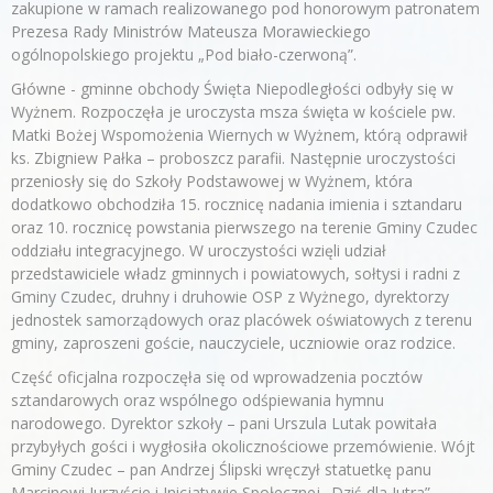
zakupione w ramach realizowanego pod honorowym patronatem
Prezesa Rady Ministrów Mateusza Morawieckiego
ogólnopolskiego projektu „Pod biało-czerwoną”.
Główne - gminne obchody Święta Niepodległości odbyły się w
Wyżnem. Rozpoczęła je uroczysta msza święta w kościele pw.
Matki Bożej Wspomożenia Wiernych w Wyżnem, którą odprawił
ks. Zbigniew Pałka – proboszcz parafii. Następnie uroczystości
przeniosły się do Szkoły Podstawowej w Wyżnem, która
dodatkowo obchodziła 15. rocznicę nadania imienia i sztandaru
oraz 10. rocznicę powstania pierwszego na terenie Gminy Czudec
oddziału integracyjnego. W uroczystości wzięli udział
przedstawiciele władz gminnych i powiatowych, sołtysi i radni z
Gminy Czudec, druhny i druhowie OSP z Wyżnego, dyrektorzy
jednostek samorządowych oraz placówek oświatowych z terenu
gminy, zaproszeni goście, nauczyciele, uczniowie oraz rodzice.
Część oficjalna rozpoczęła się od wprowadzenia pocztów
sztandarowych oraz wspólnego odśpiewania hymnu
narodowego. Dyrektor szkoły – pani Urszula Lutak powitała
przybyłych gości i wygłosiła okolicznościowe przemówienie. Wójt
Gminy Czudec – pan Andrzej Ślipski wręczył statuetkę panu
Marcinowi Jurzyście i Inicjatywie Społecznej „Dziś dla Jutra”,