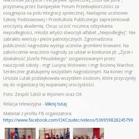
przyznaną przez Europejskie Forum Przedsiębiorczości za
osiągnięcia na polu integracji społecznej. Następnie uczniowie
Szkoły Podstawowej i Przedszkola Publicznego zaprezentowali
uroczystą akademię. Chcąc uczcić rocznicę odzyskania
niepodległości, młodzi artyści stworzyli alfabet „Niepodległej”. Nie
zabrakło wierszy i pieśni patriotycznych. Zgromadzona
publiczność nagrodziła występ uczniów gromkimi brawami. Na
zakończenie wręczono nagrody za udział w konkursie pt. „Życie i
działalność Józefa Piłsudskiego” zorganizowanym przez
nauczycieli szkoły - mgr Lucynę Wołowiec i mgr Bożenę Warchoł.
Serdecznie gratulujemy wszystkim nagrodzonym. Na koniec mgr
Urszula Lutak podziękowała wszystkim osobom, które przyczyniły
się do organizacji tej wspaniałej uroczystości.
Foto: Zespół Szkół w Wyżnem oraz OK
Relacja telewizyjna -
kliknij tutaj
Materiał z profilu FB organizatora:
https://www.facebook.com/OKCzudec/videos/536959828245799