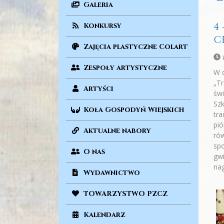
Galeria
4
Konkursy
C
Zajęcia plastyczne Colart
Zespoły artystyczne
W 
„Tr
Artyści
świ
Szk
Koła Gospodyń Wiejskich
tra
pió
Aktualne nabory
rów
spo
O nas
gwi
nag
Wydawnictwo
TOWARZYSTWO PZCZ
Kalendarz