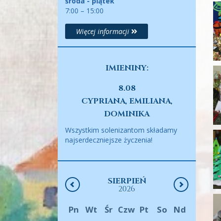
środa - piątek
7:00 – 15:00
Więcej informacji
IMIENINY:
8.08
CYPRIANA, EMILIANA,
DOMINIKA
Wszystkim solenizantom składamy
najserdeczniejsze życzenia!
SIERPIEŃ
2026
Pn
Wt
Śr
Czw
Pt
So
Nd