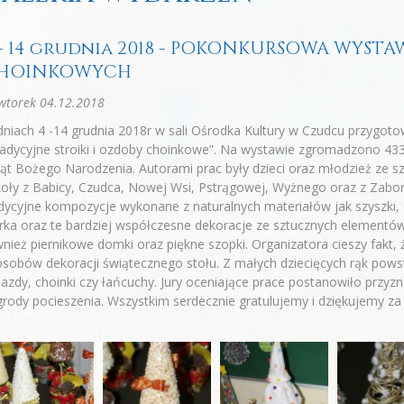
 - 14 grudnia 2018 - POKONKURSOWA WYST
HOINKOWYCH
wtorek 04.12.2018
dniach 4 -14 grudnia 2018r w sali Ośrodka Kultury w Czudcu przyg
adycyjne stroiki i ozdoby choinkowe”. Na wystawie zgromadzono 433 
ąt Bożego Narodzenia. Autorami prac były dzieci oraz młodzież ze s
oły z Babicy, Czudca, Nowej Wsi, Pstrągowej, Wyżnego oraz z Zabo
dycyjne kompozycje wykonane z naturalnych materiałów jak szyszki, 
rka oraz te bardziej współczesne dekoracje ze sztucznych elementó
nież piernikowe domki oraz piękne szopki. Organizatora cieszy fakt, 
sobów dekoracji świątecznego stołu. Z małych dziecięcych rąk powst
azdy, choinki czy łańcuchy. Jury oceniające prace postanowiło przy
rody pocieszenia. Wszystkim serdecznie gratulujemy i dziękujemy za 