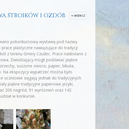
AWA STROIKÓW I OZDÓB
« wstecz
otowano pokonkursową wystawę pod nazwą
prace plastyczne nawiązujące do tradycji
zkół z terenu Gminy Czudec. Prace nadesłano z
rowa. Zwiedzający mogli podziwiać piękne
orzechy, suszone owoce, papier, bibuła,
w. Na ekspozycji wypatrzeć można było
że uczniowie sięgają jednak do tradycyjnych
ały piękne tradycyjne papierowe jeżyki,
znać 200 nagród, 91 wyróżnień oraz 142
udział w konkursie.