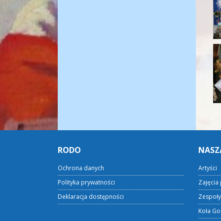
RODO
NASZ
Ochrona danych
Artyści
Polityka prywatności
Zajęcia 
Deklaracja dostępności
Zespoły
Koła Go