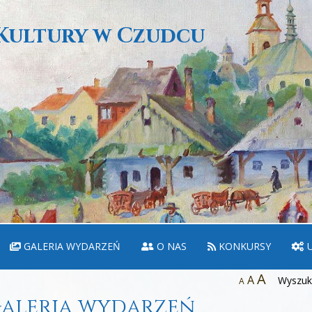
Kultury w Czudcu
GALERIA WYDARZEŃ
O NAS
KONKURSY
U
A
A
Wyszuka
A
aleria wydarzeń