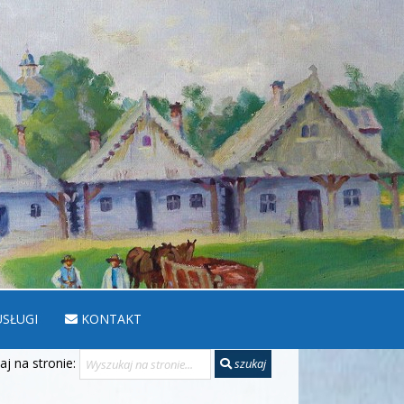
SŁUGI
KONTAKT
j na stronie:
szukaj