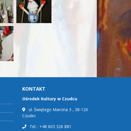
KONTAKT
Ośrodek Kultury w Czudcu
ul. Świętego Marcina 3 , 38-120
Czudec
Tel. : +48 603 326 881