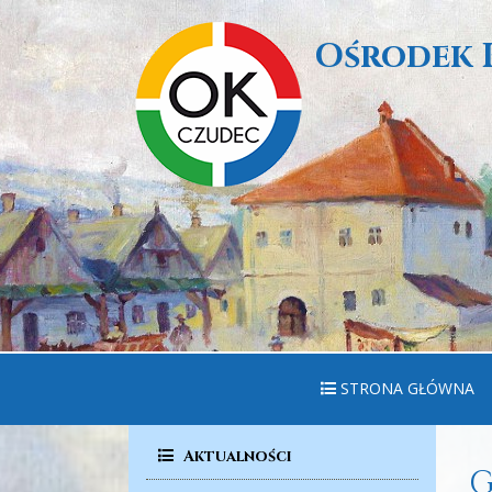
Ośrodek 
STRONA GŁÓWNA
Aktualności
G