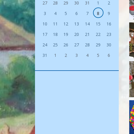
27
28
29
30
31
1
2
3
4
5
6
7
8
9
10
11
12
13
14
15
16
17
18
19
20
21
22
23
24
25
26
27
28
29
30
31
1
2
3
4
5
6