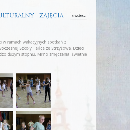
KULTURALNY - ZAJĘCIA
« wstecz
ieci w ramach wakacyjnych spotkań z
woczesnej Szkoły Tańca ze Strzyżowa. Dzieci
rdzo dużym stopniu. Mimo zmęczenia, świetnie