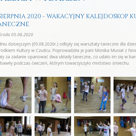
 SIERPNIA 2020 - WAKACYJNY KALEJDOSKOP 
ANECZNE
środa 05.08.2020
niu dzisiejszym (05.08.2020r.) odbyły się warsztaty taneczne dla dz
odkiem Kultury w Czudcu. Poprowadziła je pani Monika Musiał z No
ły za zadanie opanować dwa układy taneczne, co udało im się w ba
 bawiły podczas ćwiczeń, którym towarzyszyło mnóstwo śmiechu.