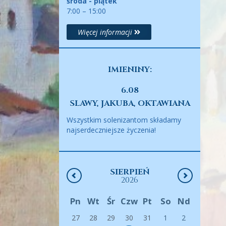
środa - piątek
7:00 – 15:00
Więcej informacji
IMIENINY:
6.08
SLAWY, JAKUBA, OKTAWIANA
Wszystkim solenizantom składamy
najserdeczniejsze życzenia!
SIERPIEŃ
2026
Pn
Wt
Śr
Czw
Pt
So
Nd
27
28
29
30
31
1
2