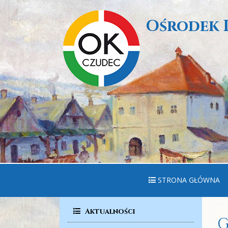
Ośrodek 
STRONA GŁÓWNA
Aktualności
G