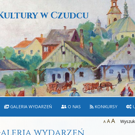
Kultury w Czudcu
GALERIA WYDARZEŃ
O NAS
KONKURSY
U
A
A
Wyszuka
A
aleria wydarzeń