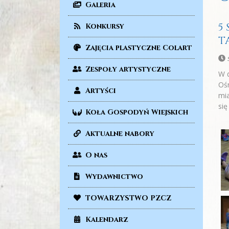
Galeria
5
Konkursy
T
Zajęcia plastyczne Colart
Zespoły artystyczne
W d
Ośr
Artyści
mia
się
Koła Gospodyń Wiejskich
Aktualne nabory
O nas
Wydawnictwo
TOWARZYSTWO PZCZ
Kalendarz