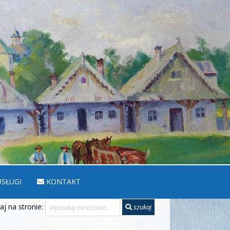
SŁUGI
KONTAKT
j na stronie:
szukaj