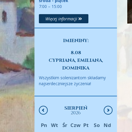
środa - piątek
7:00 – 15:00
Więcej informacji
IMIENINY:
8.08
CYPRIANA, EMILIANA,
DOMINIKA
Wszystkim solenizantom składamy
najserdeczniejsze życzenia!
SIERPIEŃ
2026
Pn
Wt
Śr
Czw
Pt
So
Nd