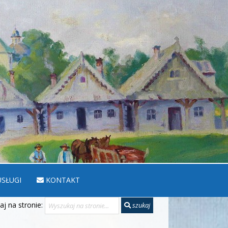
SŁUGI
KONTAKT
j na stronie:
szukaj