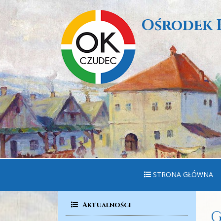
Ośrodek 
STRONA GŁÓWNA
Aktualności
G