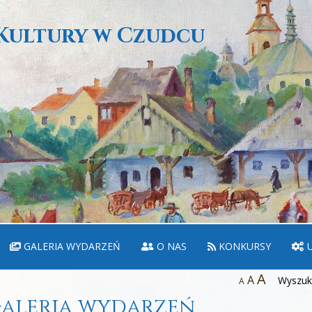
Kultury w Czudcu
GALERIA WYDARZEŃ
O NAS
KONKURSY
U
A
A
Wyszuka
A
aleria wydarzeń