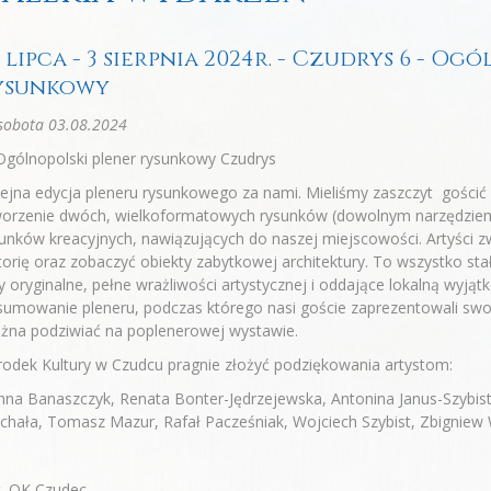
 lipca - 3 sierpnia 2024r. - Czudrys 6 - O
ysunkowy
sobota 03.08.2024
Ogólnopolski plener rysunkowy Czudrys
ejna edycja pleneru rysunkowego za nami. Mieliśmy zaszczyt gościć a
worzenie dwóch, wielkoformatowych rysunków (dowolnym narzędziem
unków kreacyjnych, nawiązujących do naszej miejscowości. Artyści z
torię oraz zobaczyć obiekty zabytkowej architektury. To wszystko stał
y oryginalne, pełne wrażliwości artystycznej i oddające lokalną wyją
umowanie pleneru, podczas którego nasi goście zaprezentowali swoje
żna podziwiać na poplenerowej wystawie.
odek Kultury w Czudcu pragnie złożyć podziękowania artystom:
na Banaszczyk, Renata Bonter-Jędrzejewska, Antonina Janus-Szybist,
hała, Tomasz Mazur, Rafał Pacześniak, Wojciech Szybist, Zbigniew
t. OK Czudec