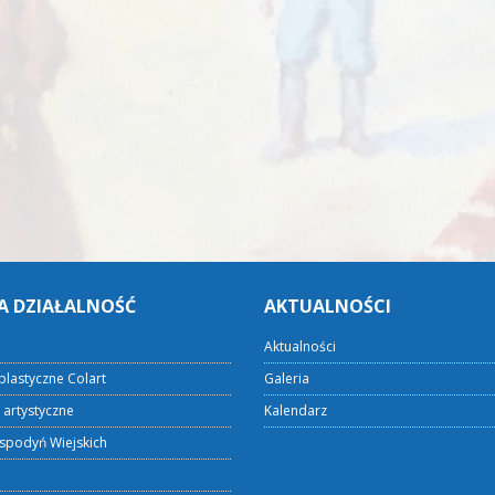
A DZIAŁALNOŚĆ
AKTUALNOŚCI
Aktualności
plastyczne Colart
Galeria
 artystyczne
Kalendarz
spodyń Wiejskich