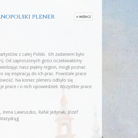
gólnopolski plener
« wstecz
rtystów z całej Polski. Ich zadaniem było
). Od zaproszonych gości oczekiwaliśmy
wiedzając nasz piękny region, mogli poznać
o się inspiracją do ich prac. Powstałe prace
tkowość. Na koniec pleneru odbyło się
 prace i o nich opowiedzieli. Wszystkie prace
 Irena Lawruszko, Rafał Jedynak, Józef
 Ważydrąg