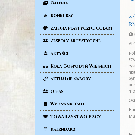
Galeria
27
Konkursy
r
Zajęcia plastyczne Colart
Zespoły artystyczne
VI 
Kol
Artyści
st
rys
Koła Gospodyń Wiejskich
his
był
Aktualne nabory
pos
mo
O nas
Ośr
Wydawnictwo
Han
Mac
TOWARZYSTWO PZCZ
Kalendarz
Fo