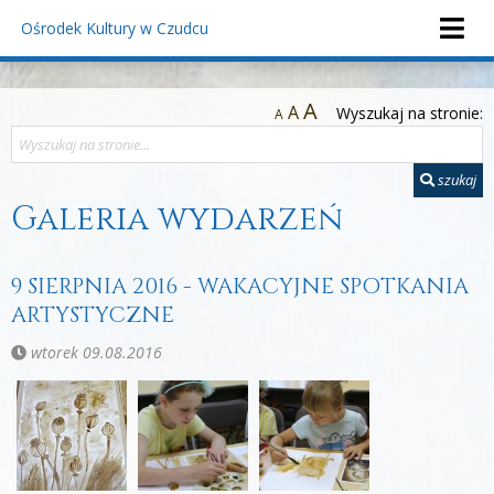
Ośrodek Kultury
w Czudcu
A
A
Wyszukaj na stronie:
A
szukaj
Galeria wydarzeń
9 SIERPNIA 2016 - WAKACYJNE SPOTKANIA
ARTYSTYCZNE
wtorek 09.08.2016