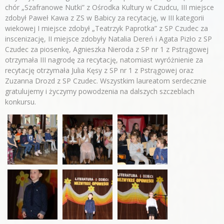
chór „Szafranowe Nutki” z Ośrodka Kultury w Czudcu, III miejsce
zdobył Paweł Kawa z ZS w Babicy za recytację, w III kategorii
wiekowej I miejsce zdobył „Teatrzyk Paprotka” z SP Czudec za
inscenizację, II miejsce zdobyły Natalia Dereń i Agata Pizło z SP
Czudec za piosenkę, Agnieszka Nieroda z SP nr 1 z Pstrągowej
otrzymała III nagrodę za recytację, natomiast wyróżnienie za
recytację otrzymała Julia Kęsy z SP nr 1 z Pstrągowej oraz
Zuzanna Drozd z SP Czudec. Wszystkim laureatom serdecznie
gratulujemy i życzymy powodzenia na dalszych szczeblach
konkursu.