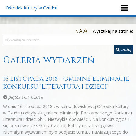
Ośrodek Kultury
w Czudcu
A
A
Wyszukaj na stronie:
A
szukaj
Galeria wydarzeń
16 LISTOPADA 2018 - GMINNE ELIMINACJE
KONKURSU "LITERATURA I DZIECI"
piątek 16.11.2018
W dniu 16 listopada 2018r. w sali widowiskowej Ośrodka Kultury
w Czudcu odbyły się gminne eliminacje Podkarpackiego Konkursu
Literatura i dzieci ph. „ Niezwykłe opowieści”. Na konkurs zgłosili
się uczniowie ze szkół z Czudca, Babicy oraz Pstrągowej.
Niemałym wyzwaniem było podjęcie tematu nawiązującego do