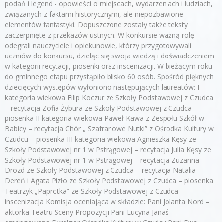
podań i legend - opowieści o miejscach, wydarzeniach i ludziach,
związanych z faktami historycznymi, ale niepozbawione
elementów fantastyki. Dopuszczone zostały także teksty
zaczerpnięte z przekazów ustnych. W konkursie ważną rolę
odegrali nauczyciele i opiekunowie, którzy przygotowywali
uczniów do konkursu, dzieląc się swoja wiedzą i doświadczeniem
w kategorii recytacji, piosenki oraz inscenizacji. W bieżącym roku
do gminnego etapu przystąpiło blisko 60 osób. Spośród pięknych
dziecięcych występów wyłoniono następujących laureatów: I
kategoria wiekowa Filip Koczur ze Szkoły Podstawowej z Czudca
– recytacja Zofia Żybura ze Szkoły Podstawowej z Czudca –
piosenka II kategoria wiekowa Paweł Kawa z Zespołu Szkół w
Babicy – recytacja Chór „ Szafranowe Nutki” z Ośrodka Kultury w
Czudcu – piosenka III kategoria wiekowa Agnieszka Kęsy ze
Szkoły Podstawowej nr 1 w Pstrągowej – recytacja Julia Kęsy ze
Szkoły Podstawowej nr 1 w Pstrągowej – recytacja Zuzanna
Drozd ze Szkoły Podstawowej z Czudca – recytacja Natalia
Dereń i Agata Pizło ze Szkoły Podstawowej z Czudca – piosenka
Teatrzyk „Paprotka” ze Szkoły Podstawowej z Czudca -
inscenizacja Komisja oceniająca w składzie: Pani Jolanta Nord –
aktorka Teatru Sceny Propozycji Pani Lucyna Janaś -