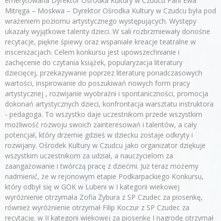
emerytowana Dyrektor Ośrodka Kultury w Czudcu Pani Ewa
Mitręga – Moskwa – Dyrektor Ośrodka Kultury w Czudcu była pod
wrażeniem poziomu artystycznego występujących. Występy
ukazały wyjątkowe talenty dzieci. W sali rozbrzmiewały donośne
recytacje, piękne śpiewy oraz wspaniałe kreacje teatralne w
inscenizacjach. Celem konkursu jest upowszechnianie i
zachęcenie do czytania książek, popularyzacja literatury
dziecięcej, przekazywanie poprzez literaturę ponadczasowych
wartości, inspirowanie do poszukiwań nowych form pracy
artystycznej , rozwijanie wyobraźni i spontaniczności, promocja
dokonań artystycznych dzieci, konfrontacja warsztatu instruktora
- pedagoga. To wszystko daje uczestnikom przede wszystkim
możliwość rozwoju swoich zainteresowań i talentów, a cały
potencjał, który drzemie gdzieś w dziecku zostaje odkryty i
rozwijany. Ośrodek Kultury w Czudcu jako organizator dziękuje
wszystkim uczestnikom za udział, a nauczycielom za
zaangażowanie i twórczą pracę z dziećmi. Już teraz możemy
nadmienić, że w rejonowym etapie Podkarpackiego Konkursu,
który odbył się w GOK w Lubeni w I kategorii wiekowej
wyróżnienie otrzymała Zofia Żybura z SP Czudec za piosenkę,
również wyróżnienie otrzymał Filip Koczur z SP Czudec za
recytację. w II kategorii wiekowej za piosenkę I nagrodę otrzymał