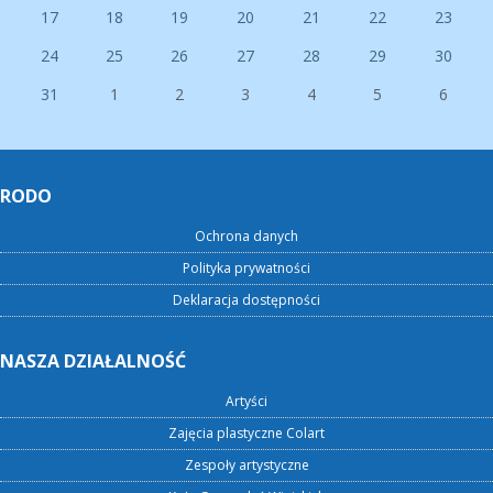
17
18
19
20
21
22
23
24
25
26
27
28
29
30
31
1
2
3
4
5
6
RODO
Ochrona danych
Polityka prywatności
Deklaracja dostępności
NASZA DZIAŁALNOŚĆ
Artyści
Zajęcia plastyczne Colart
Zespoły artystyczne