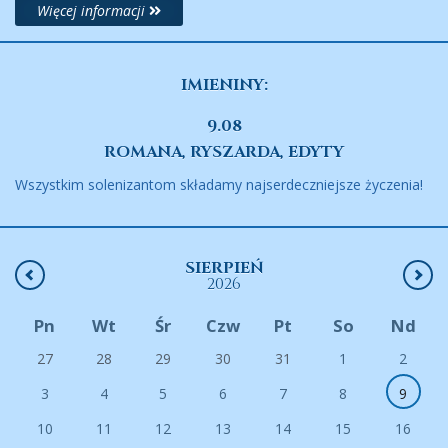
Więcej informacji
IMIENINY:
9.08
ROMANA, RYSZARDA, EDYTY
Wszystkim solenizantom składamy najserdeczniejsze życzenia!
SIERPIEŃ
2026
Pn
Wt
Śr
Czw
Pt
So
Nd
27
28
29
30
31
1
2
3
4
5
6
7
8
9
10
11
12
13
14
15
16