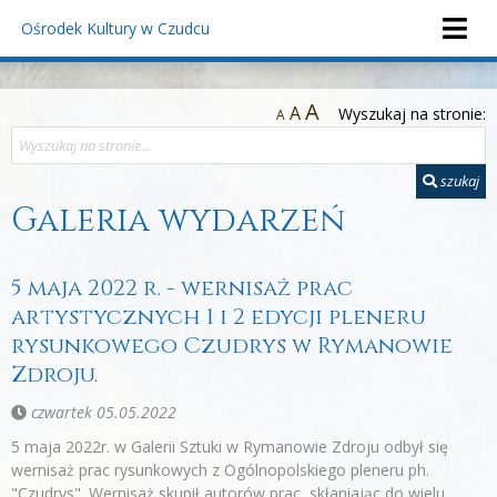
Ośrodek Kultury
w Czudcu
A
A
Wyszukaj na stronie:
A
szukaj
Galeria wydarzeń
5 maja 2022 r. - wernisaż prac
artystycznych 1 i 2 edycji pleneru
rysunkowego Czudrys w Rymanowie
Zdroju.
czwartek 05.05.2022
5 maja 2022r. w Galerii Sztuki w Rymanowie Zdroju odbył się
wernisaż prac rysunkowych z Ogólnopolskiego pleneru ph.
"Czudrys". Wernisaż skupił autorów prac, skłaniając do wielu