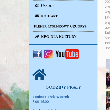
200
Usługi
zro
wsp
Kontakt
Jub
wsp
Plener rysunkowy Czudrys
utw
Kul
KPO DLA KULTURY
San
Poł
uro
GODZINY PRACY
poniedziałek-wtorek
8:00-16:00