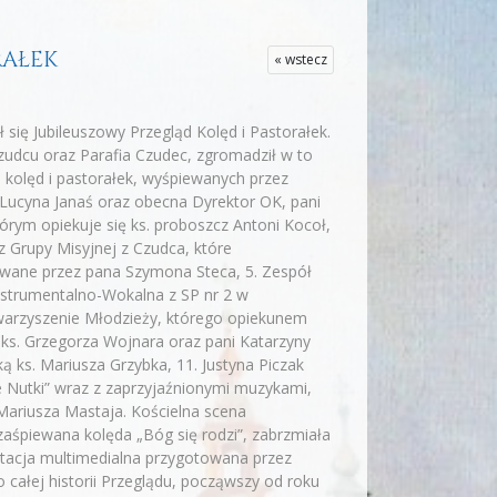
RAŁEK
« wstecz
 się Jubileuszowy Przegląd Kolęd i Pastorałek.
Czudcu oraz Parafia Czudec, zgromadził w to
 kolęd i pastorałek, wyśpiewanych przez
i Lucyna Janaś oraz obecna Dyrektor OK, pani
tórym opiekuje się ks. proboszcz Antoni Kocoł,
z Grupy Misyjnej z Czudca, które
owane przez pana Szymona Steca, 5. Zespół
nstrumentalno-Wokalna z SP nr 2 w
owarzyszenie Młodzieży, którego opiekunem
 ks. Grzegorza Wojnara oraz pani Katarzyny
ką ks. Mariusza Grzybka, 11. Justyna Piczak
we Nutki” wraz z zaprzyjaźnionymi muzykami,
 Mariusza Mastaja. Kościelna scena
zaśpiewana kolęda „Bóg się rodzi”, zabrzmiała
entacja multimedialna przygotowana przez
o całej historii Przeglądu, począwszy od roku