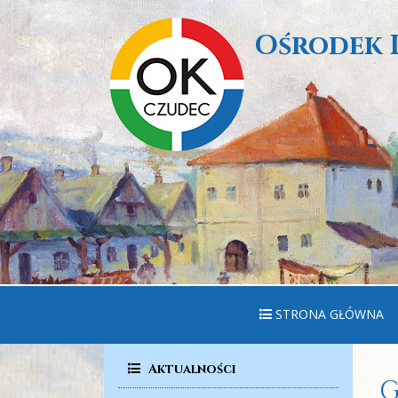
Ośrodek 
STRONA GŁÓWNA
Aktualności
G