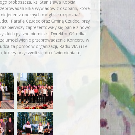
ego proboszcza, ks. Stanisława Kopcia,
, przeprowadzili kilka wywiadów z osobami, które
 niejeden z obecnych mógł się rozpoznać.
udcu, Parafię Czudec oraz Gminę Czudec, przy
 raz pierwszy zaprezentowały się panie z nowo
stkich pyszne pierniczki. Dyrektor Ośrodka
 za umożliwienie przeprowadzenia Koncertu w
dca za pomoc w organizacji, Radiu VIA i iTV
którzy przyczynili się do uświetnienia tej