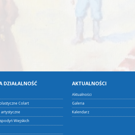
A DZIAŁALNOŚĆ
AKTUALNOŚCI
Aktualności
plastyczne Colart
Galeria
 artystyczne
Kalendarz
spodyń Wiejskich