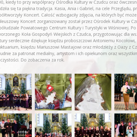
0, kiedy to przy współpracy Ośrodka Kultury w Czudcu oraz ówczesn
dziła się ta piękna tradycja. Kasia, Ania i Gabriel, na cele Przeglądu
ółtworzyły Koncert. Całość wzbogaciły zdjęcia, na których być może
ileuszowy Koncert zorganizowany został przez Ośrodek Kultury w Cz
ółudziale Powiatowego Centrum Kultury i Turystyki w Wiśniowej. Po
orzonego Koła Gospodyń Wiejskich z Czudca, przygotowując dla wszy
tury serdecznie dziękuje księdzu proboszczowi Antoniemu Kocołowi,
ktuarium, księdzu Mariuszowi Mastajowi oraz młodzieży z Oazy z Czu
udnie za patronat medialny, artystom i ich opiekunom oraz wszystkim, 
czystości. Do zobaczenia za rok.