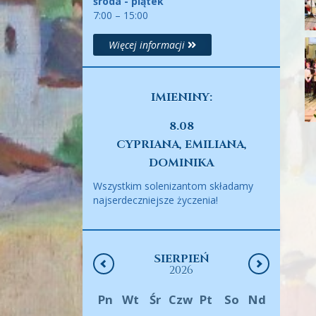
środa - piątek
7:00 – 15:00
Więcej informacji
IMIENINY:
8.08
CYPRIANA, EMILIANA,
DOMINIKA
Wszystkim solenizantom składamy
najserdeczniejsze życzenia!
SIERPIEŃ
2026
Pn
Wt
Śr
Czw
Pt
So
Nd