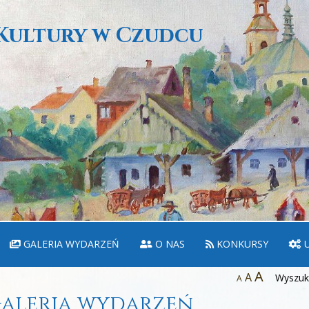
Kultury w Czudcu
GALERIA WYDARZEŃ
O NAS
KONKURSY
U
A
A
Wyszuka
A
aleria wydarzeń