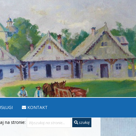
SŁUGI
KONTAKT
j na stronie:
szukaj