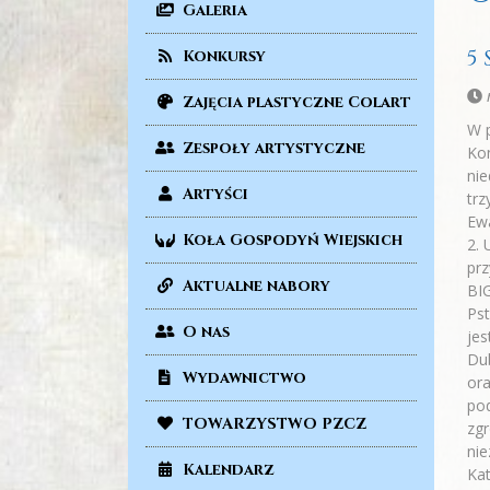
Galeria
5
Konkursy
n
Zajęcia plastyczne Colart
W p
Zespoły artystyczne
Kon
nie
Artyści
trz
Ewa
Koła Gospodyń Wiejskich
2. 
prz
Aktualne nabory
BIG
Pst
O nas
jes
Dub
Wydawnictwo
ora
pod
TOWARZYSTWO PZCZ
zgr
nie
Kalendarz
Kat