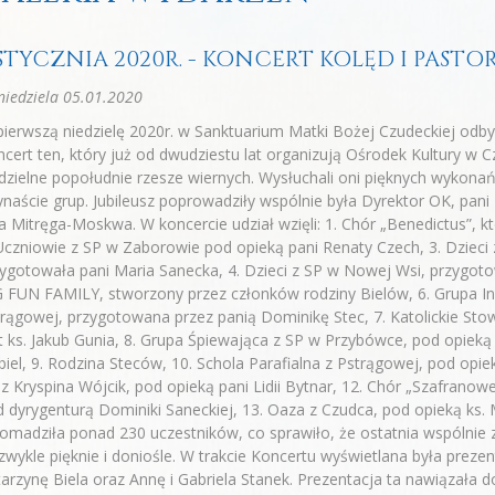
 STYCZNIA 2020R. - KONCERT KOLĘD I PASTO
iedziela 05.01.2020
ierwszą niedzielę 2020r. w Sanktuarium Matki Bożej Czudeckiej odbył
cert ten, który już od dwudziestu lat organizują Ośrodek Kultury w 
dzielne popołudnie rzesze wiernych. Wysłuchali oni pięknych wykonań
ynaście grup. Jubileusz poprowadziły wspólnie była Dyrektor OK, pan
 Mitręga-Moskwa. W koncercie udział wzięli: 1. Chór „Benedictus”, k
Uczniowie z SP w Zaborowie pod opieką pani Renaty Czech, 3. Dzieci 
ygotowała pani Maria Sanecka, 4. Dzieci z SP w Nowej Wsi, przygot
 FUN FAMILY, stworzony przez członków rodziny Bielów, 6. Grupa I
rągowej, przygotowana przez panią Dominikę Stec, 7. Katolickie St
t ks. Jakub Gunia, 8. Grupa Śpiewająca z SP w Przybówce, pod opieką
iel, 9. Rodzina Steców, 10. Schola Parafialna z Pstrągowej, pod opie
z Kryspina Wójcik, pod opieką pani Lidii Bytnar, 12. Chór „Szafrano
 dyrygenturą Dominiki Saneckiej, 13. Oaza z Czudca, pod opieką ks.
omadziła ponad 230 uczestników, co sprawiło, że ostatnia wspólnie 
zwykle pięknie i doniośle. W trakcie Koncertu wyświetlana była prez
arzynę Biela oraz Annę i Gabriela Stanek. Prezentacja ta nawiązała d