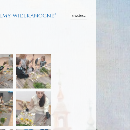
palmy wielkanocne"
« wstecz