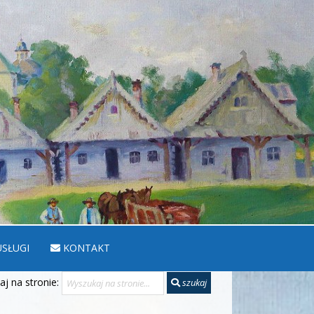
SŁUGI
KONTAKT
j na stronie:
szukaj