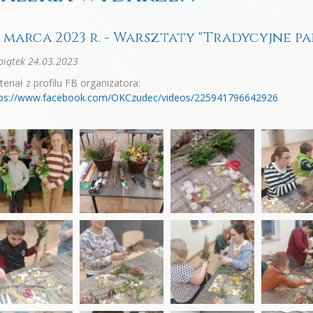
3 marca 2023 r. - Warsztaty "Tradycyjne 
iątek 24.03.2023
eriał z profilu FB organizatora:
tps://www.facebook.com/OKCzudec/videos/225941796642926