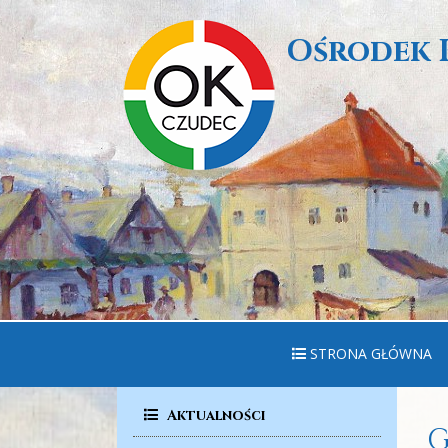
Ośrodek 
STRONA GŁÓWNA
Aktualności
G