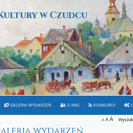
Kultury w Czudcu
GALERIA WYDARZEŃ
O NAS
KONKURSY
U
A
A
Wyszuka
A
aleria wydarzeń