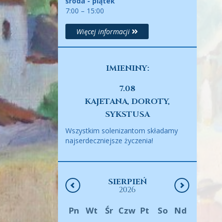
środa - piątek
7:00 – 15:00
Więcej informacji
IMIENINY:
7.08
KAJETANA, DOROTY,
SYKSTUSA
Wszystkim solenizantom składamy
najserdeczniejsze życzenia!
SIERPIEŃ
2026
Pn
Wt
Śr
Czw
Pt
So
Nd