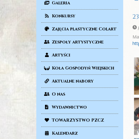
Galeria
2
Konkursy
p
Zajęcia plastyczne Colart
Mat
Zespoły artystyczne
ht
Artyści
Koła Gospodyń Wiejskich
Aktualne nabory
O nas
Wydawnictwo
TOWARZYSTWO PZCZ
Kalendarz