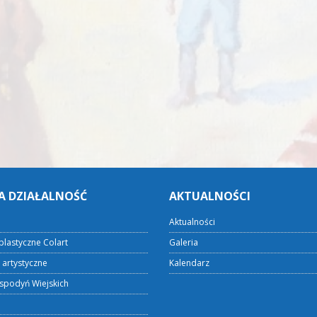
A DZIAŁALNOŚĆ
AKTUALNOŚCI
Aktualności
plastyczne Colart
Galeria
 artystyczne
Kalendarz
spodyń Wiejskich