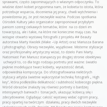
sprawami, często zapominających o własnym odpoczynku. To
właśnie dzień kobiet przypomina nam, że kobieta to istota, która
potrzebuje wsparcia, docenienia jej pracy, chwili wytchnienia i
powiedzenia jej, że jest niezwykle ważna. Podczas spotkania
Ośrodek Kultury jako organizator zaproponował przybyłym
paniom szereg ciekawych tematów, które na co dzień im
towarzyszą, ale i takie, na które nie koniecznie mają czas. Na
wstępie otwarto wystawę fotografii z projektu ## Beauty
autorstwa Marty Kwolek (Make –Up Artist) oraz Mariusza Barana
( photography). Obrazy niezwykłe, wyjątkowe. Misterne stylizacje
oraz profesjonalny artystyczny wizaż, to dzieło Pani Marty.
Natomiast Pan Mariusz stanąwszy po drugiej stronie obiektywu
uchwycił to, co dla tego rodzaju portretu jest ważne: światło
pięknie modelujące twarz kobiety, wyrazistość detali,
odpowiednia kompozycja. Do sfotografowania niektórych
stylizacji artysta świetnie wykorzystał technikę fotografii „ High
key”, która podkreśliła delikatność i subtelność kobiecego piękna.
Wśród obrazów znalazły się również portrety o bardziej
intensywnych barwach i tonacjach, ukazując kobiecą siłę i
zdecydowanie. Oglądając całość wystawy widać ogrom pracy,
pracy opartej na twórczym działaniu, pracy dwóch niezwykle