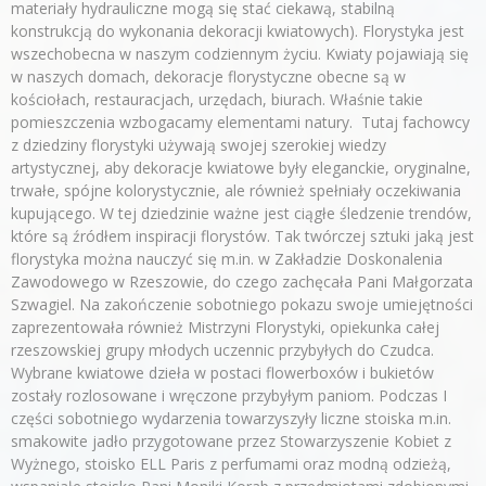
materiały hydrauliczne mogą się stać ciekawą, stabilną
konstrukcją do wykonania dekoracji kwiatowych). Florystyka jest
wszechobecna w naszym codziennym życiu. Kwiaty pojawiają się
w naszych domach, dekoracje florystyczne obecne są w
kościołach, restauracjach, urzędach, biurach. Właśnie takie
pomieszczenia wzbogacamy elementami natury. Tutaj fachowcy
z dziedziny florystyki używają swojej szerokiej wiedzy
artystycznej, aby dekoracje kwiatowe były eleganckie, oryginalne,
trwałe, spójne kolorystycznie, ale również spełniały oczekiwania
kupującego. W tej dziedzinie ważne jest ciągłe śledzenie trendów,
które są źródłem inspiracji florystów. Tak twórczej sztuki jaką jest
florystyka można nauczyć się m.in. w Zakładzie Doskonalenia
Zawodowego w Rzeszowie, do czego zachęcała Pani Małgorzata
Szwagiel. Na zakończenie sobotniego pokazu swoje umiejętności
zaprezentowała również Mistrzyni Florystyki, opiekunka całej
rzeszowskiej grupy młodych uczennic przybyłych do Czudca.
Wybrane kwiatowe dzieła w postaci flowerboxów i bukietów
zostały rozlosowane i wręczone przybyłym paniom. Podczas I
części sobotniego wydarzenia towarzyszyły liczne stoiska m.in.
smakowite jadło przygotowane przez Stowarzyszenie Kobiet z
Wyżnego, stoisko ELL Paris z perfumami oraz modną odzieżą,