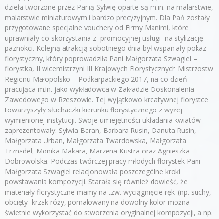
dzieła tworzone przez Panią Sylwię oparte są m.in. na malarstwie,
malarstwie miniaturowym i bardzo precyzyjnym. Dla Pań zostały
przygotowane specjalne vouchery od Firmy Manimi, które
uprawniały do skorzystania z promocyjnej usługi na stylizację
paznokci. Kolejną atrakcją sobotniego dnia był wspaniały pokaz
florystyczny, który poprowadziła Pani Małgorzata Szwagiel –
florystka, II wicemistrzyni III Krajowych Florystycznych Mistrzostw
Regionu Małopolsko – Podkarpackiego 2017, na co dzień
pracująca m.in. jako wykładowca w Zakładzie Doskonalenia
Zawodowego w Rzeszowie. Tej wyjątkowo kreatywnej florystce
towarzyszyły słuchaczki kierunku florystycznego z wyżej
wymienionej instytucji. Swoje umiejętności układania kwiatów
zaprezentowały: Sylwia Baran, Barbara Rusin, Danuta Rusin,
Małgorzata Urban, Małgorzata Twardowska, Małgorzata
Trznadel, Monika Makara, Marzena Kustra oraz Agnieszka
Dobrowolska. Podczas twórczej pracy młodych florystek Pani
Małgorzata Szwagiel relacjonowała poszczególne kroki
powstawania kompozycji. Starała się również dowieść, że
materiały florystyczne mamy na tzw. wyciągnięcie ręki (np. suchy,
obcięty krzak róży, pomalowany na dowolny kolor można
świetnie wykorzystać do stworzenia oryginalnej kompozycji, a np.