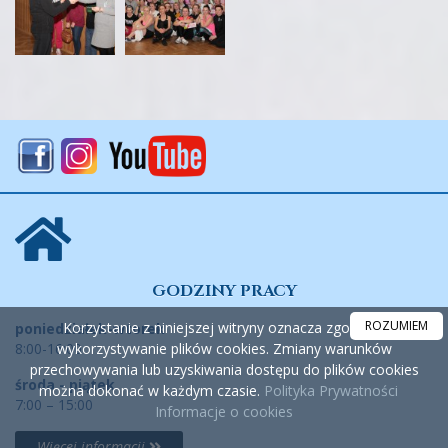
GODZINY PRACY
ROZUMIEM
Korzystanie z niniejszej witryny oznacza zgodę na
poniedziałek-wtorek
wykorzystywanie plików cookies. Zmiany warunków
8:00-16:00
przechowywania lub uzyskiwania dostępu do plików cookies
środa - piątek
można dokonać w każdym czasie.
Polityka Prywatności
7:00 – 15:00
Informacje o cookies
Więcej informacji