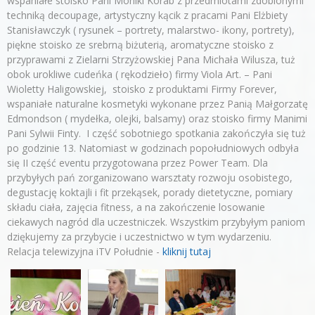
wspaniałe stoisko Pani Moniki Korab z przedmiotami zdobionymi
techniką decoupage, artystyczny kącik z pracami Pani Elżbiety
Stanisławczyk ( rysunek – portrety, malarstwo- ikony, portrety),
piękne stoisko ze srebrną biżuterią, aromatyczne stoisko z
przyprawami z Zielarni Strzyżowskiej Pana Michała Wilusza, tuż
obok urokliwe cudeńka ( rękodzieło) firmy Viola Art. – Pani
Wioletty Haligowskiej, stoisko z produktami Firmy Forever,
wspaniałe naturalne kosmetyki wykonane przez Panią Małgorzatę
Edmondson ( mydełka, olejki, balsamy) oraz stoisko firmy Manimi
Pani Sylwii Finty. I część sobotniego spotkania zakończyła się tuż
po godzinie 13. Natomiast w godzinach popołudniowych odbyła
się II część eventu przygotowana przez Power Team. Dla
przybyłych pań zorganizowano warsztaty rozwoju osobistego,
degustację koktajli i fit przekąsek, porady dietetyczne, pomiary
składu ciała, zajęcia fitness, a na zakończenie losowanie
ciekawych nagród dla uczestniczek. Wszystkim przybyłym paniom
dziękujemy za przybycie i uczestnictwo w tym wydarzeniu.
Relacja telewizyjna iTV Południe -
kliknij tutaj