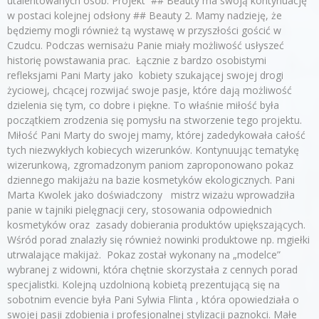
utalentowanych osób. Projekt ## Beauty ma swoją kontynuację
w postaci kolejnej odsłony ## Beauty 2. Mamy nadzieję, że
będziemy mogli również tą wystawę w przyszłości gościć w
Czudcu. Podczas wernisażu Panie miały możliwość usłyszeć
historię powstawania prac. Łącznie z bardzo osobistymi
refleksjami Pani Marty jako kobiety szukającej swojej drogi
życiowej, chcącej rozwijać swoje pasje, które dają możliwość
dzielenia się tym, co dobre i piękne. To właśnie miłość była
początkiem zrodzenia się pomysłu na stworzenie tego projektu.
Miłość Pani Marty do swojej mamy, której zadedykowała całość
tych niezwykłych kobiecych wizerunków. Kontynuując tematykę
wizerunkową, zgromadzonym paniom zaproponowano pokaz
dziennego makijażu na bazie kosmetyków ekologicznych. Pani
Marta Kwolek jako doświadczony mistrz wizażu wprowadziła
panie w tajniki pielęgnacji cery, stosowania odpowiednich
kosmetyków oraz zasady dobierania produktów upiększających.
Wśród porad znalazły się również nowinki produktowe np. mgiełki
utrwalające makijaż. Pokaz został wykonany na „modelce”
wybranej z widowni, która chętnie skorzystała z cennych porad
specjalistki. Kolejną uzdolnioną kobietą prezentującą się na
sobotnim evencie była Pani Sylwia Flinta , która opowiedziała o
swojej pasji zdobienia i profesjonalnej stylizacji paznokci. Małe