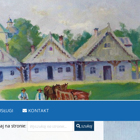
SŁUGI
KONTAKT
j na stronie:
szukaj