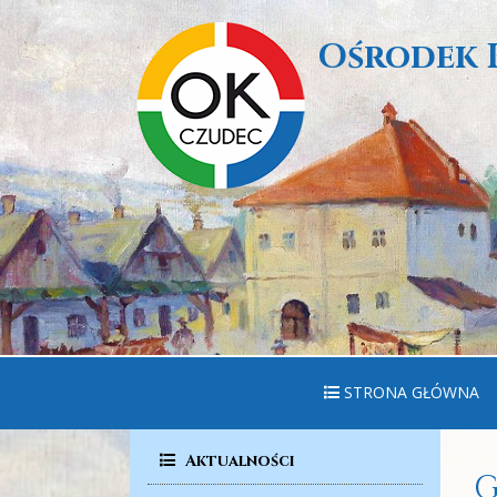
Ośrodek 
STRONA GŁÓWNA
Aktualności
G