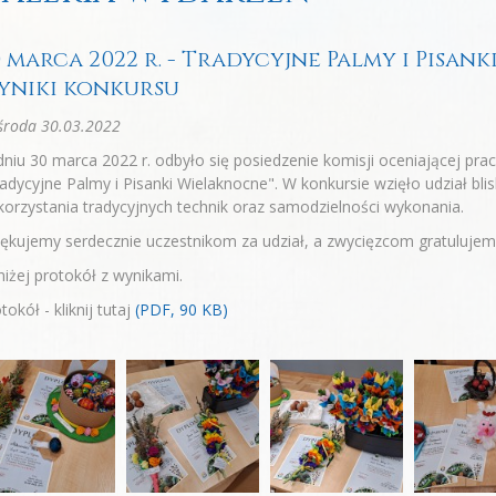
0 marca 2022 r. - Tradycyjne Palmy i Pisan
yniki konkursu
środa 30.03.2022
niu 30 marca 2022 r. odbyło się posiedzenie komisji oceniającej pra
adycyjne Palmy i Pisanki Wielaknocne". W konkursie wzięło udział bli
orzystania tradycyjnych technik oraz samodzielności wykonania.
ękujemy serdecznie uczestnikom za udział, a zwycięzcom gratulujem
iżej protokół z wynikami.
tokół - kliknij tutaj
(PDF, 90 KB)