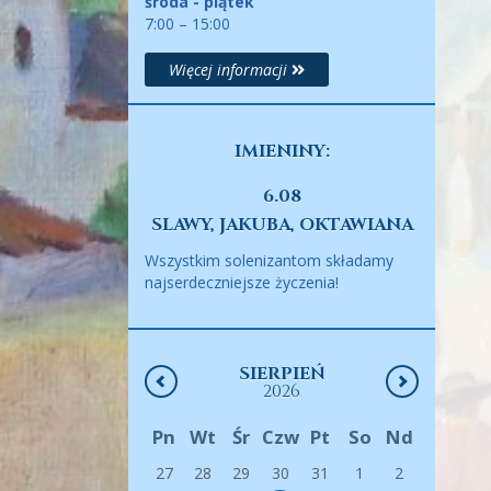
środa - piątek
7:00 – 15:00
Więcej informacji
IMIENINY:
6.08
SLAWY, JAKUBA, OKTAWIANA
Wszystkim solenizantom składamy
najserdeczniejsze życzenia!
SIERPIEŃ
2026
Pn
Wt
Śr
Czw
Pt
So
Nd
27
28
29
30
31
1
2