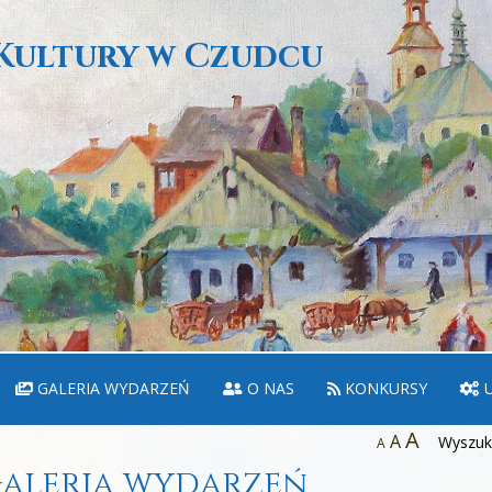
Kultury w Czudcu
GALERIA WYDARZEŃ
O NAS
KONKURSY
U
A
A
Wyszuka
A
aleria wydarzeń