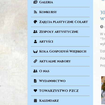
Galeria
3
Konkursy
w
Zajęcia plastyczne Colart
Zespoły artystyczne
W d
"Tr
Artyści
wyk
Dzi
Koła Gospodyń Wiejskich
Pon
Aktualne nabory
Pro
O nas
Wydawnictwo
TOWARZYSTWO PZCZ
Kalendarz