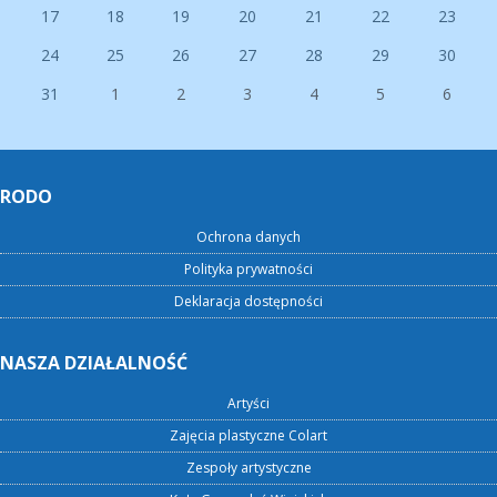
17
18
19
20
21
22
23
24
25
26
27
28
29
30
31
1
2
3
4
5
6
RODO
Ochrona danych
Polityka prywatności
Deklaracja dostępności
NASZA DZIAŁALNOŚĆ
Artyści
Zajęcia plastyczne Colart
Zespoły artystyczne