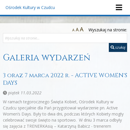
Ośrodek Kultury
w Czudcu
A
A
Wyszukaj na stronie:
A
szukaj
Galeria wydarzeń
3 oraz 7 marca 2022 r. - ACTIVE WOMEN'S
DAYS
piątek 11.03.2022
W ramach tegorocznego Święta Kobiet, Ośrodek Kultury w
Czudcu specjalnie dla Pań przygotował wydarzenie pn. Active
Women’s Days. Były to dwa dni, podczas których Kobiety mogły
celebrować swoje święto na sportowo. W dniu 3 marca odbyły
się zajęcia z TRENERKAsią – Katarzyną Babicz - trenerem