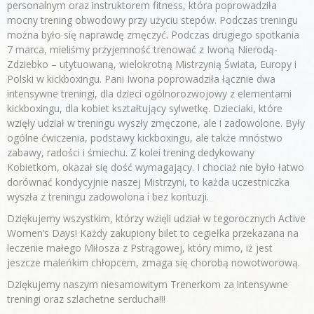
personalnym oraz instruktorem fitness, która poprowadziła
mocny trening obwodowy przy użyciu stepów. Podczas treningu
można było się naprawdę zmęczyć. Podczas drugiego spotkania
7 marca, mieliśmy przyjemność trenować z Iwoną Nierodą-
Zdziebko – utytuowaną, wielokrotną Mistrzynią Świata, Europy i
Polski w kickboxingu. Pani Iwona poprowadziła łącznie dwa
intensywne treningi, dla dzieci ogólnorozwojowy z elementami
kickboxingu, dla kobiet kształtujący sylwetkę. Dzieciaki, które
wzięły udział w treningu wyszły zmęczone, ale i zadowolone. Były
ogólne ćwiczenia, podstawy kickboxingu, ale także mnóstwo
zabawy, radości i śmiechu. Z kolei trening dedykowany
Kobietkom, okazał się dość wymagający. I chociaż nie było łatwo
dorównać kondycyjnie naszej Mistrzyni, to każda uczestniczka
wyszła z treningu zadowolona i bez kontuzji.
Dziękujemy wszystkim, którzy wzięli udział w tegorocznych Active
Women’s Days! Każdy zakupiony bilet to cegiełka przekazana na
leczenie małego Miłosza z Pstrągowej, który mimo, iż jest
jeszcze maleńkim chłopcem, zmaga się chorobą nowotworową.
Dziękujemy naszym niesamowitym Trenerkom za intensywne
treningi oraz szlachetne serducha!!!