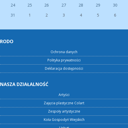
24
25
26
27
28
29
30
31
1
2
3
4
5
6
RODO
Ochrona danych
Polityka prywatności
Deklaracja dostępności
NASZA DZIAŁALNOŚĆ
Artyści
Zajęcia plastyczne Colart
Zespoły artystyczne
Koła Gospodyń Wiejskich
Usługi