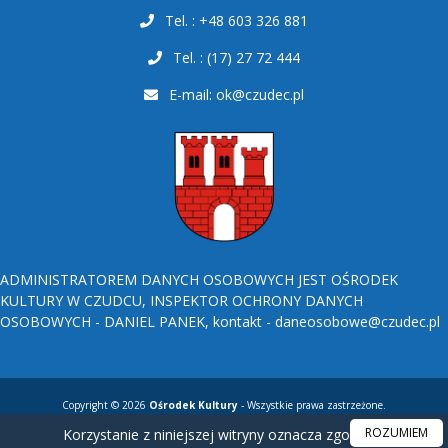
Tel. : +48 603 326 881
Tel. : (17) 27 72 444
E-mail:
ok@czudec.pl
ADMINISTRATOREM DANYCH OSOBOWYCH JEST OŚRODEK
KULTURY W CZUDCU, INSPEKTOR OCHRONY DANYCH
OSOBOWYCH - DANIEL PANEK, kontakt - daneosobowe@czudec.pl
Copyright © 2026
Ośrodek Kultury
- Wszystkie prawa zastrzeżone.
ROZUMIEM
Korzystanie z niniejszej witryny oznacza zgodę na