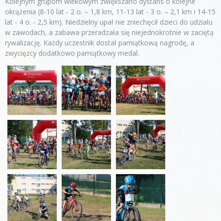
Kolejnym grupom wiekowym zwiększano dystans o kolejne
okrążenia (8-10 lat - 2 o. – 1,8 km, 11-13 lat - 3 o. – 2,1 km i 14-15
lat - 4 o. - 2,5 km). Niedzielny upał nie zniechęcił dzieci do udziału
w zawodach, a zabawa przeradzała się niejednokrotnie w zaciętą
rywalizację. Każdy uczestnik dostał pamiątkową nagrodę, a
zwycięzcy dodatkowo pamiątkowy medal.