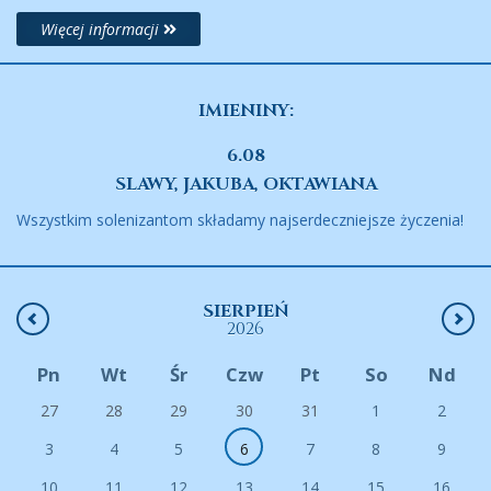
Więcej informacji
IMIENINY:
6.08
SLAWY, JAKUBA, OKTAWIANA
Wszystkim solenizantom składamy najserdeczniejsze życzenia!
SIERPIEŃ
2026
Pn
Wt
Śr
Czw
Pt
So
Nd
27
28
29
30
31
1
2
3
4
5
6
7
8
9
10
11
12
13
14
15
16