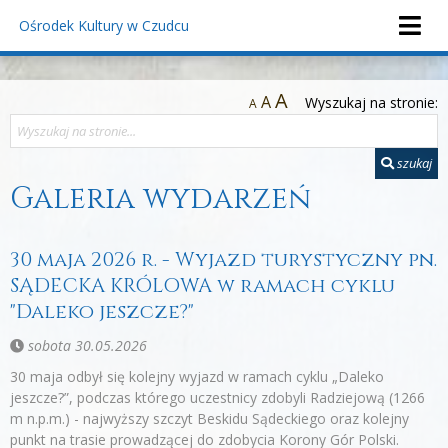
Ośrodek Kultury
w Czudcu
A
A
Wyszukaj na stronie:
A
szukaj
Galeria wydarzeń
30 maja 2026 r. - Wyjazd turystyczny pn.
SĄDECKA KRÓLOWA w ramach cyklu
"Daleko jeszcze?"
sobota 30.05.2026
30 maja odbył się kolejny wyjazd w ramach cyklu „Daleko
jeszcze?”, podczas którego uczestnicy zdobyli Radziejową (1266
m n.p.m.) - najwyższy szczyt Beskidu Sądeckiego oraz kolejny
punkt na trasie prowadzącej do zdobycia Korony Gór Polski.