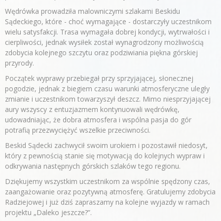
Wędrówka prowadziła malowniczymi szlakami Beskidu
Sądeckiego, które - choć wymagające - dostarczyły uczestnikom
wielu satysfakcji. Trasa wymagała dobrej kondycji, wytrwałości i
cierpliwości, jednak wysiłek został wynagrodzony możliwością
zdobycia kolejnego szczytu oraz podziwiania piękna górskiej
przyrody.
Początek wyprawy przebiegał przy sprzyjającej, słonecznej
pogodzie, jednak z biegiem czasu warunki atmosferyczne uległy
zmianie i uczestnikom towarzyszył deszcz. Mimo niesprzyjającej
aury wszyscy z entuzjazmem kontynuowali wędrówkę,
udowadniając, że dobra atmosfera i wspólna pasja do gór
potrafią przezwyciężyć wszelkie przeciwności.
Beskid Sądecki zachwycił swoim urokiem i pozostawił niedosyt,
który z pewnością stanie się motywacją do kolejnych wypraw i
odkrywania następnych górskich szlaków tego regionu.
Dziękujemy wszystkim uczestnikom za wspólnie spędzony czas,
zaangażowanie oraz pozytywną atmosferę. Gratulujemy zdobycia
Radziejowej i już dziś zapraszamy na kolejne wyjazdy w ramach
projektu „Daleko jeszcze?”.