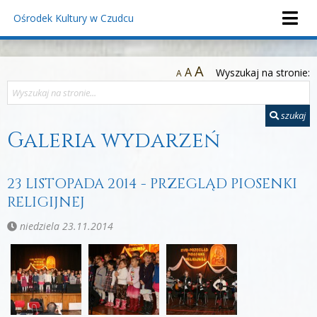
Ośrodek Kultury
w Czudcu
A
A
Wyszukaj na stronie:
A
szukaj
Galeria wydarzeń
23 LISTOPADA 2014 - PRZEGLĄD PIOSENKI
RELIGIJNEJ
niedziela 23.11.2014