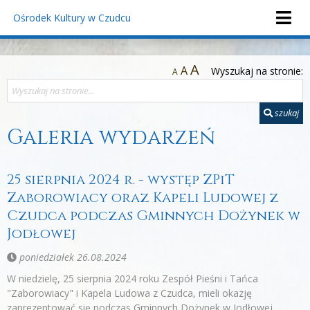
Ośrodek Kultury
w Czudcu
A
A
Wyszukaj na stronie:
A
szukaj
Galeria wydarzeń
25 sierpnia 2024 r. - występ ZPiT
Zaborowiacy oraz Kapeli Ludowej z
Czudca podczas Gminnych Dożynek w
Jodłowej
poniedziałek 26.08.2024
W niedzielę, 25 sierpnia 2024 roku Zespół Pieśni i Tańca
"Zaborowiacy" i Kapela Ludowa z Czudca, mieli okazję
zaprezentować się podczas Gminnych Dożynek w Jodłowej.