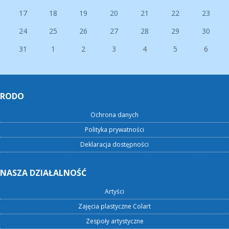
17
18
19
20
21
22
23
24
25
26
27
28
29
30
31
1
2
3
4
5
6
RODO
Ochrona danych
Polityka prywatności
Deklaracja dostępności
NASZA DZIAŁALNOŚĆ
Artyści
Zajęcia plastyczne Colart
Zespoły artystyczne