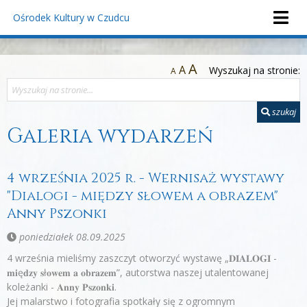
Ośrodek Kultury
w Czudcu
A
A
Wyszukaj na stronie:
A
szukaj
Galeria wydarzeń
4 września 2025 r. - Wernisaż wystawy
"Dialogi - między słowem a obrazem"
Anny Pszonki
poniedziałek 08.09.2025
4 września mieliśmy zaszczyt otworzyć wystawę „𝐃𝐈𝐀𝐋𝐎𝐆𝐈 -
𝐦𝐢ę𝐝𝐳𝐲 𝐬ł𝐨𝐰𝐞𝐦 𝐚 𝐨𝐛𝐫𝐚𝐳𝐞𝐦”, autorstwa naszej utalentowanej
koleżanki - 𝐀𝐧𝐧𝐲 𝐏𝐬𝐳𝐨𝐧𝐤𝐢.
Jej malarstwo i fotografia spotkały się z ogromnym