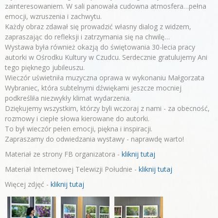
zainteresowaniem. W sali panowała cudowna atmosfera…pełna
emocji, wzruszenia i zachwytu.
Każdy obraz zdawał się prowadzić własny dialog z widzem,
zapraszając do refleksji i zatrzymania się na chwilę…
Wystawa była również okazją do świętowania 30-lecia pracy
autorki w Ośrodku Kultury w Czudcu. Serdecznie gratulujemy Ani
tego pięknego jubileuszu.
Wieczór uświetniła muzyczna oprawa w wykonaniu Małgorzata
Wybraniec, która subtelnymi dźwiękami jeszcze mocniej
podkreśliła niezwykły klimat wydarzenia.
Dziękujemy wszystkim, którzy byli wczoraj z nami - za obecność,
rozmowy i ciepłe słowa kierowane do autorki.
To był wieczór pełen emocji, piękna i inspiracji.
Zapraszamy do odwiedzania wystawy - naprawdę warto!
Materiał ze strony FB organizatora -
kliknij tutaj
Materiał Internetowej Telewizji Południe -
kliknij tutaj
Więcej zdjęć -
kliknij tutaj