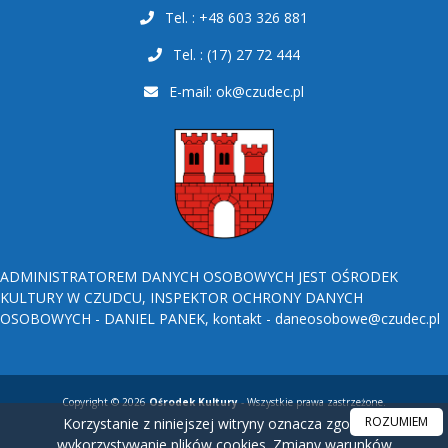
Tel. : +48 603 326 881
Tel. : (17) 27 72 444
E-mail:
ok@czudec.pl
ADMINISTRATOREM DANYCH OSOBOWYCH JEST OŚRODEK
KULTURY W CZUDCU, INSPEKTOR OCHRONY DANYCH
OSOBOWYCH - DANIEL PANEK, kontakt - daneosobowe@czudec.pl
Copyright © 2026
Ośrodek Kultury
- Wszystkie prawa zastrzeżone.
ROZUMIEM
Korzystanie z niniejszej witryny oznacza zgodę na
wykorzystywanie plików cookies. Zmiany warunków