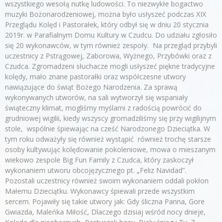
wszystkiego wesołą nutkę ludowości. To niezwykłe bogactwo
muzyki Bożonarodzeniowej, można było usłyszeć podczas XIX
Przeglądu Kolęd i Pastorałek, który odbył się w dniu 20 stycznia
2019r. w Parafialnym Domu Kultury w Czudcu. Do udziału zgłosiło
się 20 wykonawców, w tym również zespoły. Na przegląd przybyli
uczestnicy z Pstrągowej, Zaborowa, Wyżnego, Przybówki oraz z
Czudca. Zgromadzeni słuchacze mogli usłyszeć piękne tradycyjne
kolędy, mało znane pastorałki oraz współczesne utwory
nawiązujące do świąt Bożego Narodzenia. Za sprawą
wykonywanych utworów, na sali wytworzył się wspaniały
świąteczny klimat, mogliśmy myślami z radością powrócić do
grudniowej wigilii, kiedy wszyscy gromadziliśmy się przy wigilijnym
stole, wspólnie śpiewając na cześć Narodzonego Dzieciątka. W
tym roku odważyły się również wystąpić również trochę starsze
osoby kultywując kolędowanie pokoleniowe, mowa o mieszanym
wiekowo zespole Big Fun Family z Czudca, który zaskoczył
wykonaniem utworu obcojęzycznego pt. „Feliz Navidad”.
Pozostali uczestnicy również swoim wykonaniem oddali pokłon
Małemu Dzieciątku. Wykonawcy śpiewali przede wszystkim
sercem. Pojawiły się takie utwory jak: Gdy śliczna Panna, Gore
Gwiazda, Maleńka Miłość, Dlaczego dzisiaj wśród nocy dnieje,