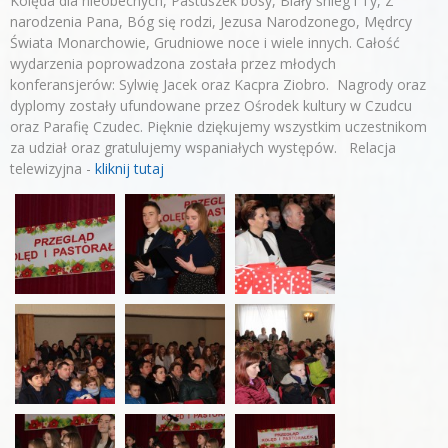
Kolęda dla nieobecnych, Pastuszek bosy, Biały śnieg i Ty, Z
narodzenia Pana, Bóg się rodzi, Jezusa Narodzonego, Mędrcy
Świata Monarchowie, Grudniowe noce i wiele innych. Całość
wydarzenia poprowadzona została przez młodych
konferansjerów: Sylwię Jacek oraz Kacpra Ziobro. Nagrody oraz
dyplomy zostały ufundowane przez Ośrodek kultury w Czudcu
oraz Parafię Czudec. Pięknie dziękujemy wszystkim uczestnikom
za udział oraz gratulujemy wspaniałych występów. Relacja
telewizyjna -
kliknij tutaj