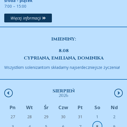
środa - piątek
7:00 – 15:00
Więcej informacji
IMIENINY:
8.08
CYPRIANA, EMILIANA, DOMINIKA
Wszystkim solenizantom składamy najserdeczniejsze życzenia!
SIERPIEŃ
2026
Pn
Wt
Śr
Czw
Pt
So
Nd
27
28
29
30
31
1
2
3
4
5
6
7
8
9