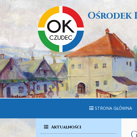
Ośrodek 
STRONA GŁÓWNA
Aktualności
G