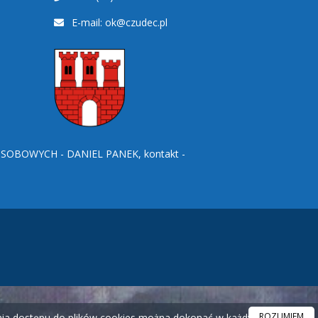
E-mail:
ok@czudec.pl
BOWYCH - DANIEL PANEK, kontakt -
ROZUMIEM
ania dostępu do plików cookies można dokonać w każdym czasie.