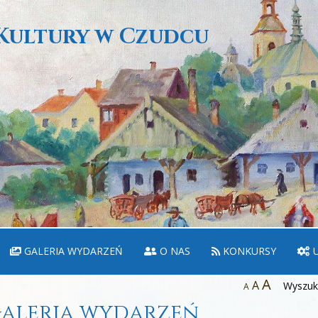
Kultury w Czudcu
GALERIA WYDARZEŃ
O NAS
KONKURSY
U
A
A
Wyszuka
A
aleria wydarzeń