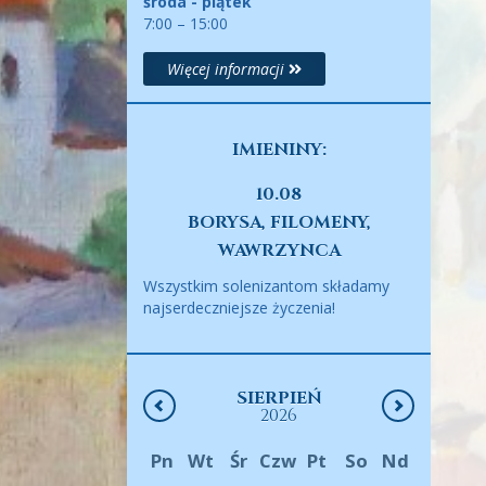
środa - piątek
7:00 – 15:00
Więcej informacji
IMIENINY:
10.08
BORYSA, FILOMENY,
WAWRZYNCA
Wszystkim solenizantom składamy
najserdeczniejsze życzenia!
SIERPIEŃ
2026
Pn
Wt
Śr
Czw
Pt
So
Nd