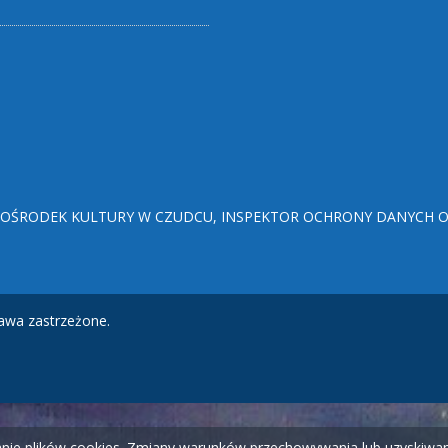
ŚRODEK KULTURY W CZUDCU, INSPEKTOR OCHRONY DANYCH OSO
awa zastrzeżone.
wanie plików cookies. Zmiany warunków przechowywania lub uzyskiw