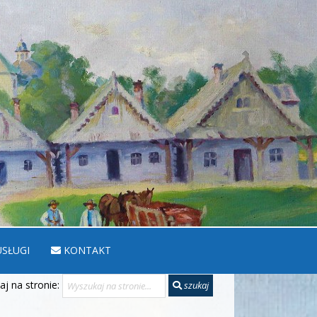
SŁUGI
KONTAKT
j na stronie:
szukaj