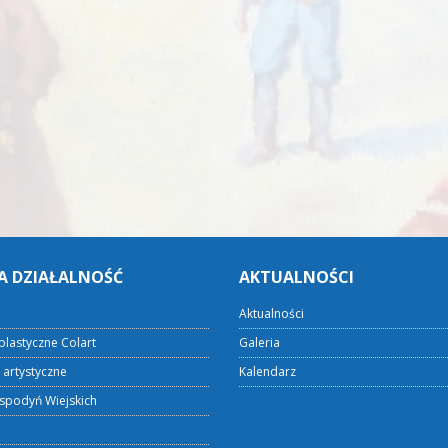
A DZIAŁALNOŚĆ
AKTUALNOŚCI
Aktualności
plastyczne Colart
Galeria
 artystyczne
Kalendarz
spodyń Wiejskich