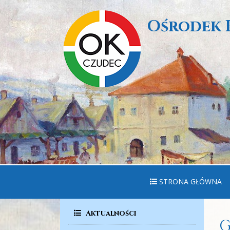
Ośrodek 
STRONA GŁÓWNA
Aktualności
G