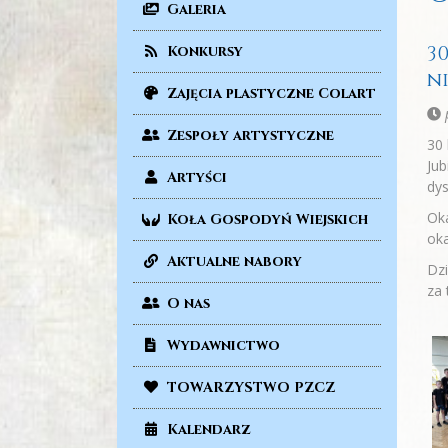
Galeria
3
Konkursy
n
Zajęcia plastyczne Colart
p
Zespoły artystyczne
30 
Jub
Artyści
dys
Oka
Koła Gospodyń Wiejskich
oka
Aktualne nabory
Dzi
za
O nas
Wydawnictwo
TOWARZYSTWO PZCZ
Kalendarz