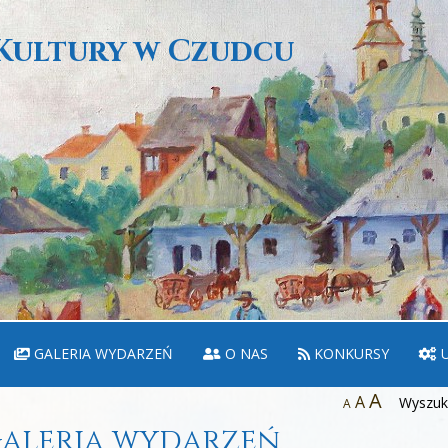
Kultury w Czudcu
GALERIA WYDARZEŃ
O NAS
KONKURSY
U
A
A
Wyszuka
A
aleria wydarzeń