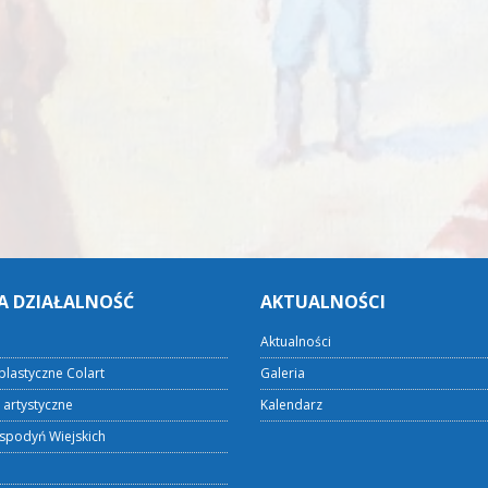
A DZIAŁALNOŚĆ
AKTUALNOŚCI
Aktualności
plastyczne Colart
Galeria
 artystyczne
Kalendarz
spodyń Wiejskich