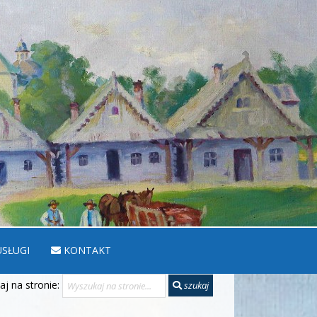
SŁUGI
KONTAKT
j na stronie:
szukaj