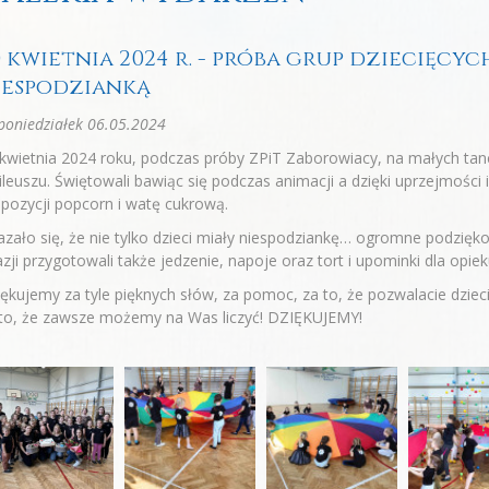
0 kwietnia 2024 r. - próba grup dziecięcy
iespodzianką
oniedziałek 06.05.2024
kwietnia 2024 roku, podczas próby ZPiT Zaborowiacy, na małych tanc
ileuszu. Świętowali bawiąc się podczas animacji a dzięki uprzejmoś
pozycji popcorn i watę cukrową.
zało się, że nie tylko dzieci miały niespodziankę… ogromne podzięko
zji przygotowali także jedzenie, napoje oraz tort i upominki dla opi
ękujemy za tyle pięknych słów, za pomoc, za to, że pozwalacie dziec
 to, że zawsze możemy na Was liczyć! DZIĘKUJEMY!