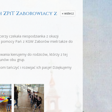
ch ZPiT Zaborowiacy z
« wstecz
erzy czekała niespodzianka z okazji
ci i pomocy Pań z KGW Zaborów mieli także do
wania kierujemy do rodziców, którzy z tej
ekunów obu grup.
iom tańczyć i rozwijać ich pasje! Dziękujemy