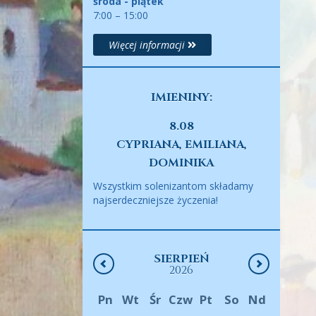
środa - piątek
7:00 – 15:00
Więcej informacji
IMIENINY:
8.08
CYPRIANA, EMILIANA,
DOMINIKA
Wszystkim solenizantom składamy
najserdeczniejsze życzenia!
SIERPIEŃ
2026
Pn
Wt
Śr
Czw
Pt
So
Nd