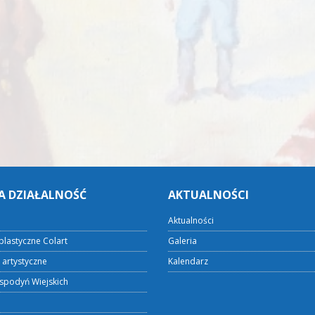
A DZIAŁALNOŚĆ
AKTUALNOŚCI
Aktualności
plastyczne Colart
Galeria
 artystyczne
Kalendarz
spodyń Wiejskich