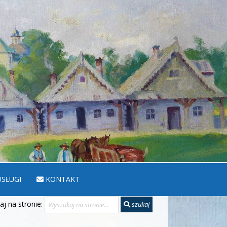
SŁUGI
KONTAKT
j na stronie:
szukaj