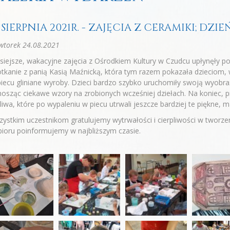
8 SIERPNIA 2021R. - ZAJĘCIA Z CERAMIKI; DZI
wtorek 24.08.2021
siejsze, wakacyjne zajęcia z Ośrodkiem Kultury w Czudcu upłynęły po
tkanie z panią Kasią Maźnicką, która tym razem pokazała dzieciom, 
iecu gliniane wyroby. Dzieci bardzo szybko uruchomiły swoją wyobraźn
osząc ciekawe wzory na zrobionych wcześniej dziełach. Na koniec, p
liwa, które po wypaleniu w piecu utrwali jeszcze bardziej te piękne, m
ystkim uczestnikom gratulujemy wytrwałości i cierpliwości w tworze
ioru poinformujemy w najbliższym czasie.