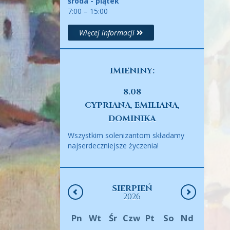
środa - piątek
7:00 – 15:00
Więcej informacji
IMIENINY:
8.08
CYPRIANA, EMILIANA,
DOMINIKA
Wszystkim solenizantom składamy
najserdeczniejsze życzenia!
SIERPIEŃ
2026
Pn
Wt
Śr
Czw
Pt
So
Nd