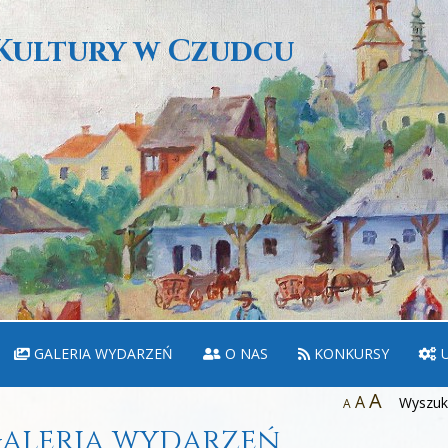
Kultury w Czudcu
GALERIA WYDARZEŃ
O NAS
KONKURSY
U
A
A
Wyszuka
A
aleria wydarzeń