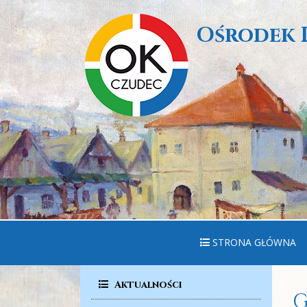
Ośrodek 
STRONA GŁÓWNA
Aktualności
G