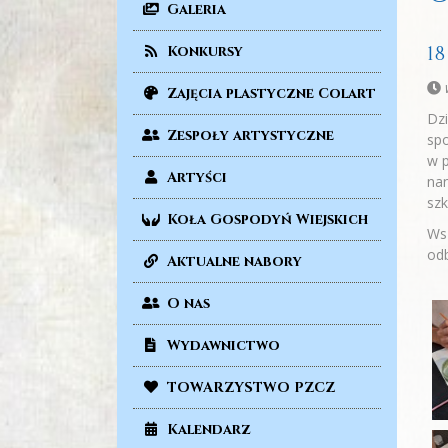
Galeria
1
Konkursy
Zajęcia plastyczne Colart
Dzi
Zespoły artystyczne
spo
w p
Artyści
nan
szk
Koła Gospodyń Wiejskich
Wsz
odb
Aktualne nabory
O nas
Wydawnictwo
TOWARZYSTWO PZCZ
Kalendarz