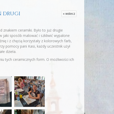
EŃ DRUGI
« wstecz
d znakiem ceramiki. Było to już drugie
w jaki sposób malować i szkliwić wypalone
ię i z chęcią korzystały z kolorowych farb,
rzy pomocy pani Kasi, każdy uczestnik użył
ałe dzieła.
niu tych ceramicznych form. O możliwości ich