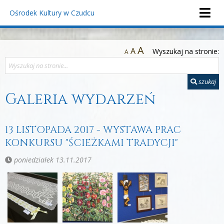
Ośrodek Kultury
w Czudcu
A
A
Wyszukaj na stronie:
A
szukaj
Galeria wydarzeń
13 LISTOPADA 2017 - WYSTAWA PRAC
KONKURSU "ŚCIEŻKAMI TRADYCJI"
poniedziałek 13.11.2017