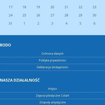
17
18
19
20
21
22
23
24
25
26
27
28
29
30
31
1
2
3
4
5
6
RODO
Ochrona danych
Polityka prywatności
Deklaracja dostępności
NASZA DZIAŁALNOŚĆ
Artyści
Zajęcia plastyczne Colart
Zespoły artystyczne