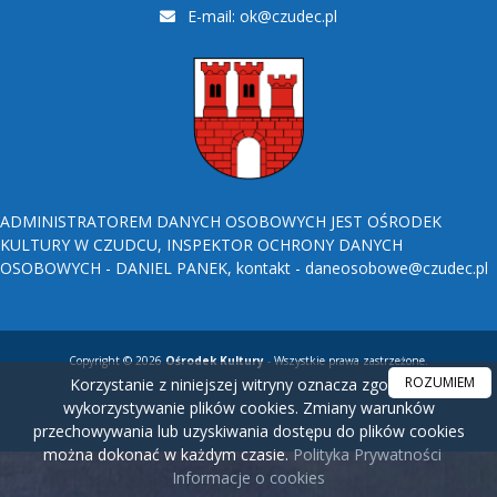
E-mail:
ok@czudec.pl
ADMINISTRATOREM DANYCH OSOBOWYCH JEST OŚRODEK
KULTURY W CZUDCU, INSPEKTOR OCHRONY DANYCH
OSOBOWYCH - DANIEL PANEK, kontakt - daneosobowe@czudec.pl
Copyright © 2026
Ośrodek Kultury
- Wszystkie prawa zastrzeżone.
ROZUMIEM
Korzystanie z niniejszej witryny oznacza zgodę na
wykorzystywanie plików cookies. Zmiany warunków
przechowywania lub uzyskiwania dostępu do plików cookies
można dokonać w każdym czasie.
Polityka Prywatności
Informacje o cookies