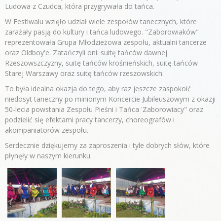
Ludowa z Czudca, która przygrywała do tańca.
W Festiwalu wzięło udział wiele zespołów tanecznych, które
zarażały pasją do kultury i tańca ludowego. "Zaborowiaków"
reprezentowała Grupa Młodzieżowa zespołu, aktualni tancerze
oraz Oldboy'e. Zatańczyli oni: suitę tańców dawnej
Rzeszowszczyzny, suitę tańców krośnieńskich, suitę tańców
Starej Warszawy oraz suitę tańców rzeszowskich.
To była idealna okazja do tego, aby raz jeszcze zaspokoić
niedosyt taneczny po minionym Koncercie Jubileuszowym z okazji
50-lecia powstania Zespołu Pieśni i Tańca 'Zaborowiacy" oraz
podzielić się efektami pracy tancerzy, choreografów i
akompaniatorów zespołu.
Serdecznie dziękujemy za zaproszenia i tyle dobrych słów, które
płynęły w naszym kierunku.