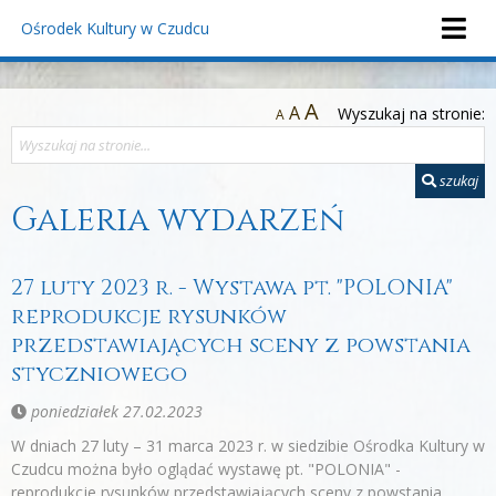
Ośrodek Kultury
w Czudcu
A
A
Wyszukaj na stronie:
A
szukaj
Galeria wydarzeń
27 luty 2023 r. - Wystawa pt. "POLONIA"
reprodukcje rysunków
przedstawiających sceny z powstania
styczniowego
poniedziałek 27.02.2023
W dniach 27 luty – 31 marca 2023 r. w siedzibie Ośrodka Kultury w
Czudcu można było oglądać wystawę pt. "POLONIA" -
reprodukcje rysunków przedstawiających sceny z powstania