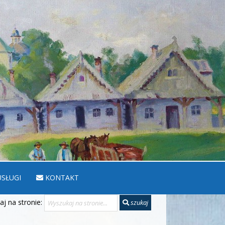
SŁUGI
KONTAKT
j na stronie:
szukaj