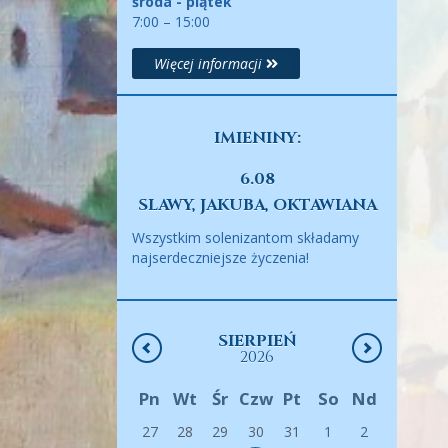
środa - piątek
7:00 – 15:00
Więcej informacji
IMIENINY:
6.08
SLAWY, JAKUBA, OKTAWIANA
Wszystkim solenizantom składamy
najserdeczniejsze życzenia!
SIERPIEŃ
2026
Pn
Wt
Śr
Czw
Pt
So
Nd
27
28
29
30
31
1
2