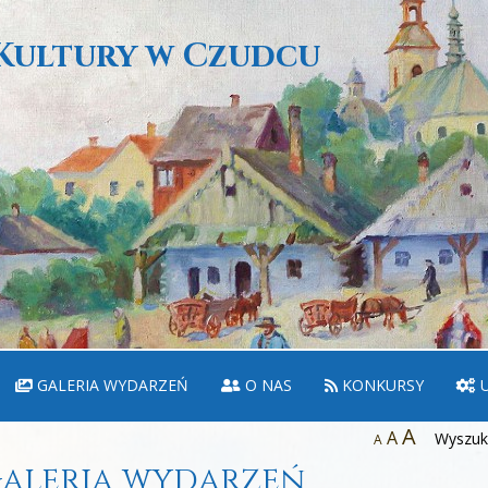
Kultury w Czudcu
GALERIA WYDARZEŃ
O NAS
KONKURSY
U
A
A
Wyszuka
A
aleria wydarzeń