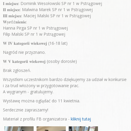
𝐈 𝐦𝐢𝐞𝐣𝐬𝐜𝐞: Dominik Wesołowski SP nr 1 w Pstrągowej
𝐈𝐈 𝐦𝐢𝐞𝐣𝐬𝐜𝐞: Malwina Marek SP nr 1 w Pstrągowej
𝐈𝐈𝐈 𝐦𝐢𝐞𝐣𝐬𝐜𝐞: Maciej Malski SP nr 1 w Pstrągowej
𝐖𝐲𝐫óż𝐧𝐢𝐞𝐧𝐢𝐞:
Hanna Pirga SP nr 1 w Pstrągowej
Filip Malski SP nr 1 w Pstrągowej
𝐖 𝐈𝐕 𝐤𝐚𝐭𝐞𝐠𝐨𝐫𝐢𝐢 𝐰𝐢𝐞𝐤𝐨𝐰𝐞𝐣 (16-18 lat)
Nagród nie przyznano.
𝐖 𝐕 𝐤𝐚𝐭𝐞𝐠𝐨𝐫𝐢𝐢 𝐰𝐢𝐞𝐤𝐨𝐰𝐞𝐣 (osoby dorosłe)
Brak zgłoszeń.
Wszystkim uczestnikom bardzo dziękujemy za udział w konkursie
i za trud włożony w przygotowanie prac.
A wygranym - gratulujemy.
Wystawę można oglądać do 11 kwietnia.
Serdecznie zapraszamy!
Materiał z profilu FB organizatora -
kliknij tutaj