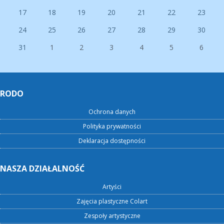
17
18
19
20
21
22
23
24
25
26
27
28
29
30
31
1
2
3
4
5
6
RODO
Ochrona danych
Polityka prywatności
Deklaracja dostępności
NASZA DZIAŁALNOŚĆ
Artyści
Zajęcia plastyczne Colart
Zespoły artystyczne