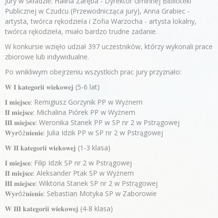
Jury w składzie: Halina Zaręba - Dyrektor Gminnej Biblioteki
Publicznej w Czudcu (Przewodnicząca jury), Anna Grabiec -
artysta, twórca rękodzieła i Zofia Warzocha - artysta lokalny,
twórca rękodzieła, miało bardzo trudne zadanie.
W konkursie wzięło udział 397 uczestników, którzy wykonali prace
zbiorowe lub indywidualne.
Po wnikliwym obejrzeniu wszystkich prac jury przyznało:
𝐖 𝐈 𝐤𝐚𝐭𝐞𝐠𝐨𝐫𝐢𝐢 𝐰𝐢𝐞𝐤𝐨𝐰𝐞𝐣 (5-6 lat)
𝐈 𝐦𝐢𝐞𝐣𝐬𝐜𝐞: Remigiusz Gorzynik PP w Wyżnem
𝐈𝐈 𝐦𝐢𝐞𝐣𝐬𝐜𝐞: Michalina Piórek PP w Wyżnem
𝐈𝐈𝐈 𝐦𝐢𝐞𝐣𝐬𝐜𝐞: Weronika Stanek PP w SP nr 2 w Pstrągowej
𝐖𝐲𝐫óż𝐧𝐢𝐞𝐧𝐢𝐞: Julia Idzik PP w SP nr 2 w Pstrągowej
𝐖 𝐈𝐈 𝐤𝐚𝐭𝐞𝐠𝐨𝐫𝐢𝐢 𝐰𝐢𝐞𝐤𝐨𝐰𝐞𝐣 (1-3 klasa)
𝐈 𝐦𝐢𝐞𝐣𝐬𝐜𝐞: Filip Idzik SP nr 2 w Pstrągowej
𝐈𝐈 𝐦𝐢𝐞𝐣𝐬𝐜𝐞: Aleksander Ptak SP w Wyżnem
𝐈𝐈𝐈 𝐦𝐢𝐞𝐣𝐬𝐜𝐞: Wiktoria Stanek SP nr 2 w Pstrągowej
𝐖𝐲𝐫óż𝐧𝐢𝐞𝐧𝐢𝐞: Sebastian Motyka SP w Zaborowie
𝐖 𝐈𝐈𝐈 𝐤𝐚𝐭𝐞𝐠𝐨𝐫𝐢𝐢 𝐰𝐢𝐞𝐤𝐨𝐰𝐞𝐣 (4-8 klasa)