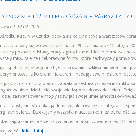
9 stycznia i 12 lutego 2026 r. - Warsztaty
czwartek 12.02.2026
środku Kultury w Czudcu odbyła się kolejna edycja warsztatów cer
sztaty odbyły się w dwóch terminach (29 stycznia oraz 12 lutego 202
estnicy poznali podstawy pracy z gliną i samodzielnie formowali nacz
stały misy, talerze i dekoracyjne formy, które zachwycały pomysło
gie spotkanie poświęcone było malowaniu i szkliwieniu wcześniej pr
perymentowali z kolorami i fakturami, nadając swoim dziełom ostat
ę piękną, ceramiczną podróż zabrała uczestników nasza instruktorka 
ngażowaniem dzieliła się swoją wiedzą oraz doświadczeniem. Dzięki
ardziej zaawansowane mogły rozwijać swoje umiejętności i odkrywać
sztaty były nie tylko okazją do nauki, ale również do integracji i sp
rgii atmosferze. Dziękujemy wszystkim uczestnikom za obecność, z
 dziś zapraszamy na kolejne wydarzenia organizowane przez Ośrodek
cej zdjęć -
kliknij tutaj