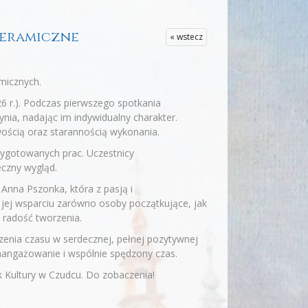
 ceramiczne
« wstecz
amicznych.
6 r.). Podczas pierwszego spotkania
ynia, nadając im indywidualny charakter.
wością oraz starannością wykonania.
zygotowanych prac. Uczestnicy
eczny wygląd.
Anna Pszonka, która z pasją i
 jej wsparciu zarówno osoby początkujące, jak
 radość tworzenia.
ędzenia czasu w serdecznej, pełnej pozytywnej
aangażowanie i wspólnie spędzony czas.
 Kultury w Czudcu. Do zobaczenia!