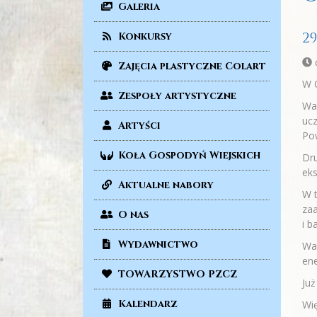
Galeria
2
Konkursy
Zajęcia plastyczne Colart
W O
Zespoły artystyczne
War
ucz
Artyści
Pow
Koła Gospodyń Wiejskich
Dru
eks
Aktualne nabory
W t
zaa
O nas
i b
Wydawnictwo
War
ene
TOWARZYSTWO PZCZ
Już
Kalendarz
Wię