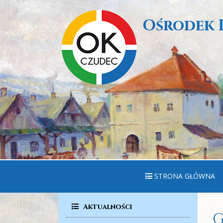
Ośrodek 
STRONA GŁÓWNA
Aktualności
G