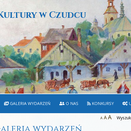
Kultury w Czudcu
GALERIA WYDARZEŃ
O NAS
KONKURSY
U
A
A
Wyszuka
A
aleria wydarzeń