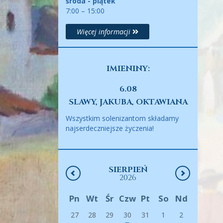
środa - piątek
7:00 – 15:00
Więcej informacji
IMIENINY:
6.08
SLAWY, JAKUBA, OKTAWIANA
Wszystkim solenizantom składamy
najserdeczniejsze życzenia!
SIERPIEŃ
2026
Pn
Wt
Śr
Czw
Pt
So
Nd
27
28
29
30
31
1
2