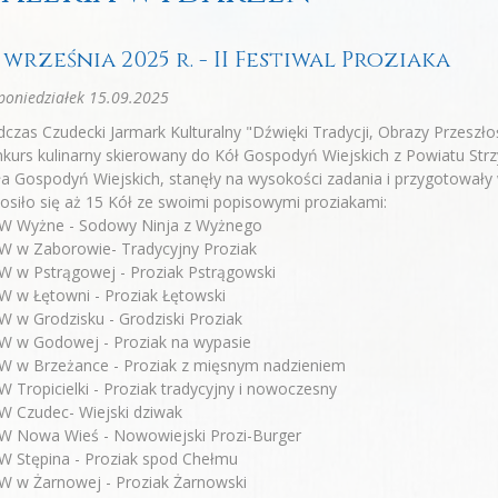
 września 2025 r. - II Festiwal Proziaka
oniedziałek 15.09.2025
czas Czudecki Jarmark Kulturalny "Dźwięki Tradycji, Obrazy Przeszł
kurs kulinarny skierowany do Kół Gospodyń Wiejskich z Powiatu Str
a Gospodyń Wiejskich, stanęły na wysokości zadania i przygotowały
osiło się aż 15 Kół ze swoimi popisowymi proziakami:
W Wyżne - Sodowy Ninja z Wyżnego
W w Zaborowie- Tradycyjny Proziak
W w Pstrągowej - Proziak Pstrągowski
 w Łętowni - Proziak Łętowski
 w Grodzisku - Grodziski Proziak
W w Godowej - Proziak na wypasie
W w Brzeżance - Proziak z mięsnym nadzieniem
 Tropicielki - Proziak tradycyjny i nowoczesny
W Czudec- Wiejski dziwak
W Nowa Wieś - Nowowiejski Prozi-Burger
W Stępina - Proziak spod Chełmu
W w Żarnowej - Proziak Żarnowski