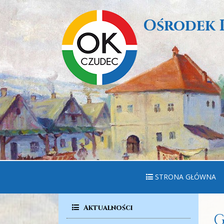
Ośrodek 
STRONA GŁÓWNA
Aktualności
G