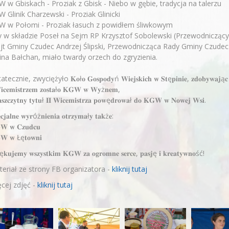
 w Gbiskach - Proziak z Gbisk - Niebo w gębie, tradycja na talerzu
 Glinik Charzewski - Proziak Glinicki
W w Połomi - Proziak łasuch z powidłem śliwkowym
y w składzie Poseł na Sejm RP Krzysztof Sobolewski (Przewodniczący
t Gminy Czudec Andrzej Ślipski, Przewodnicząca Rady Gminy Czudec
ina Bałchan, miało twardy orzech do zgryzienia.
ecznie, zwyciężyło 𝐊𝐨ł𝐨 𝐆𝐨𝐬𝐩𝐨𝐝𝐲ń 𝐖𝐢𝐞𝐣𝐬𝐤𝐢𝐜𝐡 𝐰 𝐒𝐭ę𝐩𝐢𝐧𝐢𝐞, 𝐳𝐝𝐨𝐛𝐲𝐰𝐚𝐣ą𝐜 𝐭𝐲𝐭
𝐢𝐜𝐞𝐦𝐢𝐬𝐭𝐫𝐳𝐞𝐦 𝐳𝐨𝐬𝐭𝐚ł𝐨 𝐊𝐆𝐖 𝐰 𝐖𝐲ż𝐧𝐞𝐦,
𝐚𝐬𝐳𝐜𝐳𝐲𝐭𝐧𝐲 𝐭𝐲𝐭𝐮ł 𝐈𝐈 𝐖𝐢𝐜𝐞𝐦𝐢𝐬𝐭𝐫𝐳𝐚 𝐩𝐨𝐰ę𝐝𝐫𝐨𝐰𝐚ł 𝐝𝐨 𝐊𝐆𝐖 𝐰 𝐍𝐨𝐰𝐞𝐣 𝐖𝐬𝐢.
𝐜𝐣𝐚𝐥𝐧𝐞 𝐰𝐲𝐫óż𝐧𝐢𝐞𝐧𝐢𝐚 𝐨𝐭𝐫𝐳𝐲𝐦𝐚ł𝐲 𝐭𝐚𝐤ż𝐞:
𝐖 𝐰 𝐂𝐳𝐮𝐝𝐜𝐮
𝐖 𝐰 Łę𝐭𝐨𝐰𝐧𝐢
ę𝐤𝐮𝐣𝐞𝐦𝐲 𝐰𝐬𝐳𝐲𝐬𝐭𝐤𝐢𝐦 𝐊𝐆𝐖 𝐳𝐚 𝐨𝐠𝐫𝐨𝐦𝐧𝐞 𝐬𝐞𝐫𝐜𝐞, 𝐩𝐚𝐬𝐣ę 𝐢 𝐤𝐫𝐞𝐚𝐭𝐲𝐰𝐧𝐨ść!
eriał ze strony FB organizatora -
kliknij tutaj
cej zdjęć -
kliknij tutaj