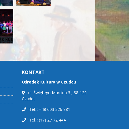
KONTAKT
Ośrodek Kultury w Czudcu
ul. Świętego Marcina 3 , 38-120
Czudec
Tel. : +48 603 326 881
Tel. : (17) 27 72 444