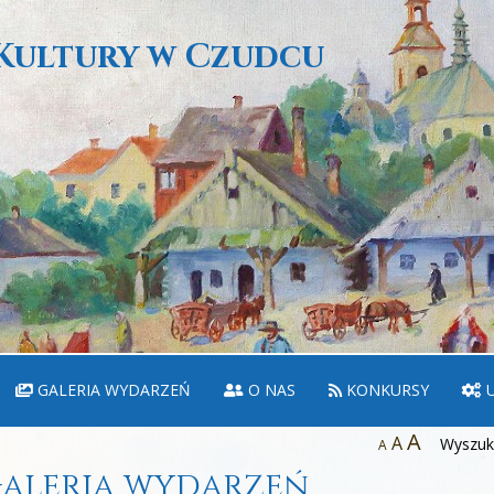
Kultury w Czudcu
GALERIA WYDARZEŃ
O NAS
KONKURSY
U
A
A
Wyszuka
A
aleria wydarzeń