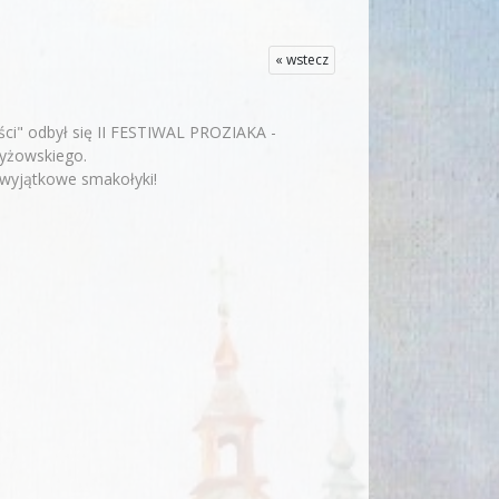
« wstecz
ości" odbył się II FESTIWAL PROZIAKA -
zyżowskiego.
 wyjątkowe smakołyki!