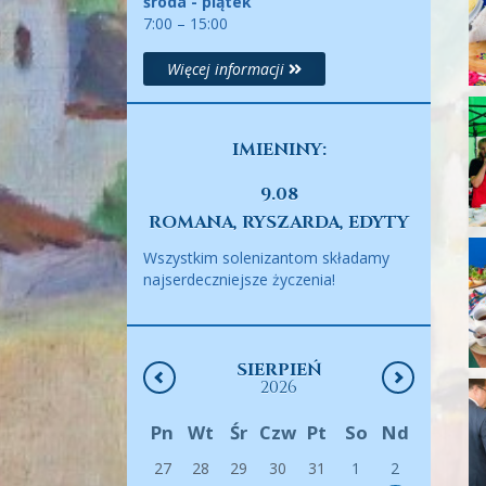
środa - piątek
7:00 – 15:00
Więcej informacji
IMIENINY:
9.08
ROMANA, RYSZARDA, EDYTY
Wszystkim solenizantom składamy
najserdeczniejsze życzenia!
SIERPIEŃ
2026
Pn
Wt
Śr
Czw
Pt
So
Nd
27
28
29
30
31
1
2