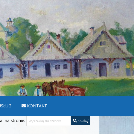
SŁUGI
KONTAKT
j na stronie:
szukaj