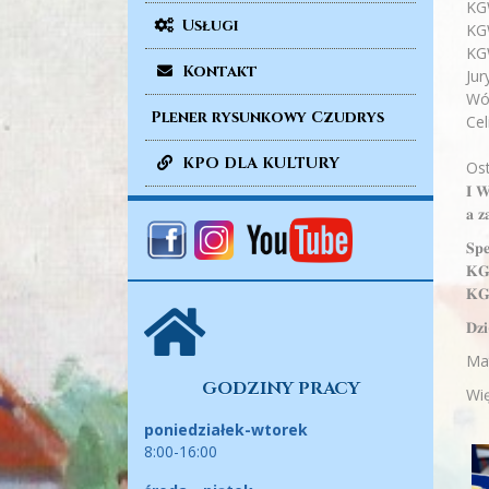
KGW
Usługi
KGW
KG
Kontakt
Jur
Wój
Plener rysunkowy Czudrys
Cel
KPO DLA KULTURY
Ostat
𝐈 𝐖
𝐚 𝐳
𝐒𝐩
𝐊𝐆
𝐊𝐆
𝐃𝐳
Mat
GODZINY PRACY
Wię
poniedziałek-wtorek
8:00-16:00