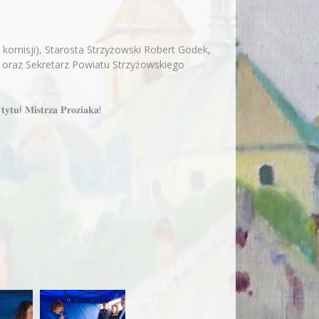
 komisji), Starosta Strzyżowski Robert Godek,
 oraz Sekretarz Powiatu Strzyżowskiego
ł 𝐌𝐢𝐬𝐭𝐫𝐳𝐚 𝐏𝐫𝐨𝐳𝐢𝐚𝐤𝐚!