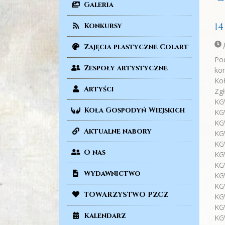
Galeria
14
Konkursy
p
Zajęcia plastyczne Colart
Pod
Zespoły artystyczne
kon
Koł
Artyści
Zgł
KG
Koła Gospodyń Wiejskich
KG
KG
Aktualne nabory
KGW
KGW
O nas
KG
KG
Wydawnictwo
KGW
KG
TOWARZYSTWO PZCZ
KG
KG
Kalendarz
KG